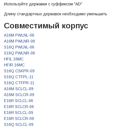
Используйте державки с суффиксом "AD"
Длину стандартных державок необходимо уменьшить
Совместимый корпус
A16M PWLNL-06
A16M PWLNR-06
S16Q PWLNL-06
S16Q PWLNR-06
HFIL 16MC
HFIR 16MC
S16Q CSKPR-09
S16Q CTFPL-11
S16Q CTFPR-11
A16M SCLCL-09
A16M SCLCR-09
E16R SCLCL-06
E16R SCLCR-06
E16R SCLCL-09
E16R SCLCR-09
S16Q SCLCL-09