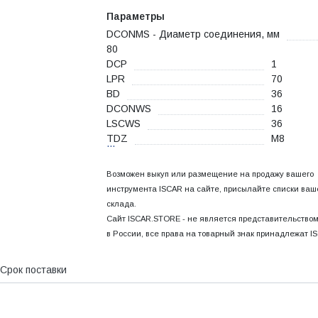
Параметры
DCONMS - Диаметр соединения, мм
80
DCP
1
LPR
70
BD
36
DCONWS
16
LSCWS
36
TDZ
M8
...
Возможен выкуп или размещение на продажу вашего
инструмента ISCAR на сайте, присылайте списки ваш
склада.
Сайт ISCAR.STORE - не является представительство
в России, все права на товарный знак принадлежат I
Срок поставки