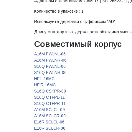
Адаптеры с хвостовиком CAMFIX (ISO 26623-1) д
Количество в упаковке : 1
Используйте державки с суффиксом "AD"
Длину стандартных державок необходимо умен
Совместимый корпус
A16M PWLNL-06
A16M PWLNR-06
S16Q PWLNL-06
S16Q PWLNR-06
HFIL 16MC
HFIR 16MC
S16Q CSKPR-09
S16Q CTFPL-11
S16Q CTFPR-11
A16M SCLCL-09
A16M SCLCR-09
E16R SCLCL-06
E16R SCLCR-06