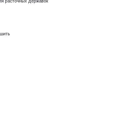
ля расточных державок
ьшить