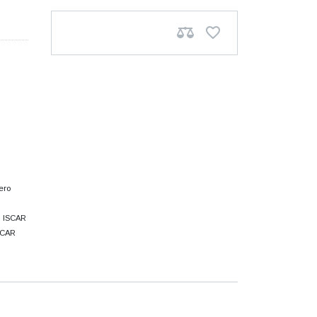
его
м ISCAR
SCAR