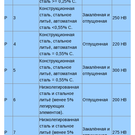
сталь >= 0,25% C.
Конструкционная
сталь, стальное
Закалённая и
P
3
250 HB
литьё, автоматная
отпущенная
сталь <0,55% C.
Конструкционная
сталь, стальное
P
4
Отпущенная
220 HB
литьё, автоматная
сталь = 0,55% C.
Конструкционная
сталь, стальное
Закалённая и
P
5
300 HB
литьё, автоматная
отпущенная
сталь = 0,55% C.
Низколегированная
сталь и стальное
P
6
литьё (менее 5%
Отпущенная
200 HB
легирующих
элементов).
Низколегированная
сталь и стальное
Закалённая и
P
7
литьё (менее 5%
275 HB