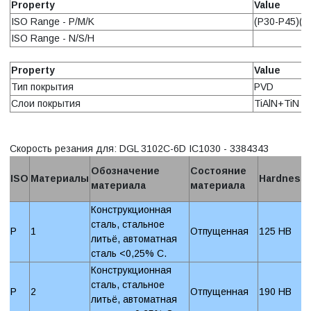
Property
Value
ISO Range - P/M/K
(P30-P45)(M
ISO Range - N/S/H
Property
Value
Тип покрытия
PVD
Слои покрытия
TiAlN+TiN
Скорость резания для: DGL 3102C-6D IC1030 - 3384343
Обозначение
Состояние
ISO
Материалы
Hardness
материала
материала
Конструкционная
сталь, стальное
P
1
Отпущенная
125 HB
литьё, автоматная
сталь <0,25% C.
Конструкционная
сталь, стальное
P
2
Отпущенная
190 HB
литьё, автоматная