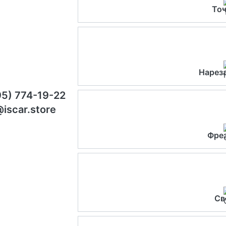
Точ
Нарез
95) 774-19-22
@iscar.store
Фре
Св