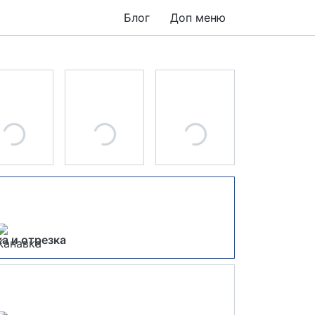
Блог
Доп меню
а и отрезка