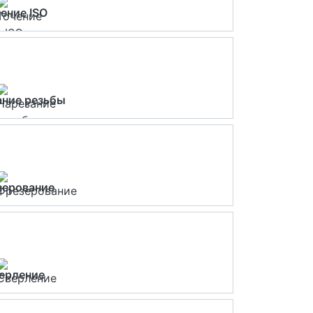
ение ISO
ание резьбы
зерование
ерление