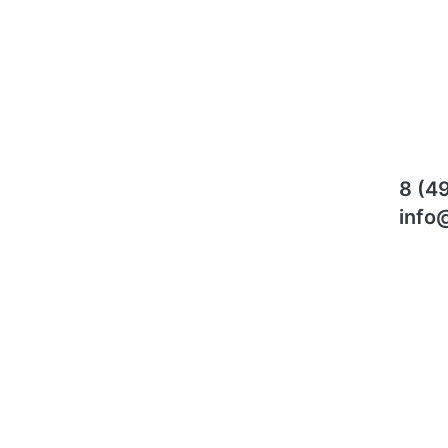
8 (4
info