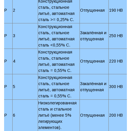
Конструкционная
сталь, стальное
P
2
Отпущенная
190 HB
литьё, автоматная
сталь >= 0,25% C.
Конструкционная
сталь, стальное
Закалённая и
P
3
250 HB
литьё, автоматная
отпущенная
сталь <0,55% C.
Конструкционная
сталь, стальное
P
4
Отпущенная
220 HB
литьё, автоматная
сталь = 0,55% C.
Конструкционная
сталь, стальное
Закалённая и
P
5
300 HB
литьё, автоматная
отпущенная
сталь = 0,55% C.
Низколегированная
сталь и стальное
P
6
литьё (менее 5%
Отпущенная
200 HB
легирующих
элементов).