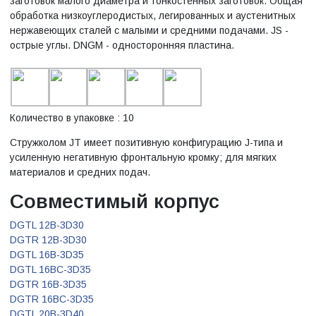
заготовок малого диаметра и тонкостенных заготовок. Общая
обработка низкоуглеродистых, легированных и аустенитных
нержавеющих сталей с малыми и средними подачами. JS -
острые углы. DNGM - односторонняя пластина.
Количество в упаковке : 10
Стружколом JT имеет позитивную конфигурацию J-типа и
усиленную негативную фронтальную кромку; для мягких
материалов и средних подач.
Совместимый корпус
DGTL 12B-3D30
DGTR 12B-3D30
DGTL 16B-3D35
DGTL 16BC-3D35
DGTR 16B-3D35
DGTR 16BC-3D35
DGTL 20B-3D40