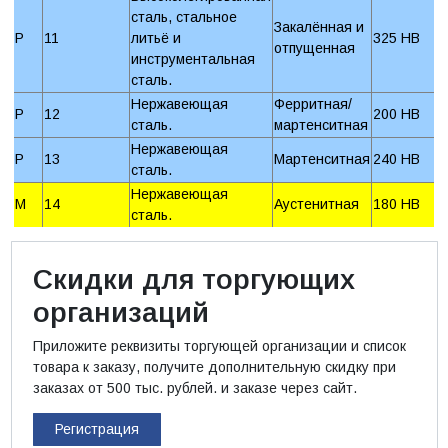
сталь, стальное
Закалённая и
P
11
литьё и
325 HB
отпущенная
инструментальная
сталь.
Нержавеющая
Ферритная/
P
12
200 HB
сталь.
мартенситная
Нержавеющая
P
13
Мартенситная
240 HB
сталь.
Нержавеющая
M
14
Аустенитная
180 HB
сталь.
Скидки для торгующих
организаций
Приложите реквизиты торгующей организации и список
товара к заказу, получите дополнительную скидку при
заказах от 500 тыс. рублей. и заказе через сайт.
Регистрация