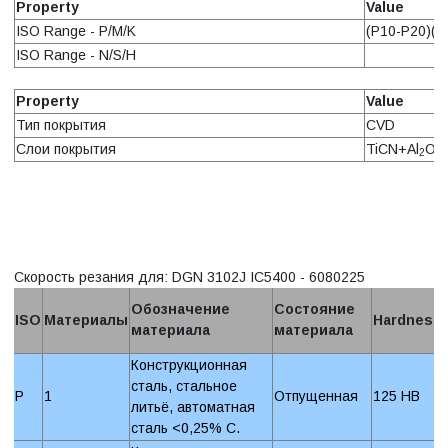
Property
Value
ISO Range - P/M/K
(P10-P20)(M
ISO Range - N/S/H
Property
Value
Тип покрытия
CVD
Слои покрытия
TiCN+Al
O
2
3
Скорость резания для: DGN 3102J IC5400 - 6080225
Обозначение
Состояние
ISO
Материалы
Hardness
материала
материала
Конструкционная
сталь, стальное
P
1
Отпущенная
125 HB
литьё, автоматная
сталь <0,25% C.