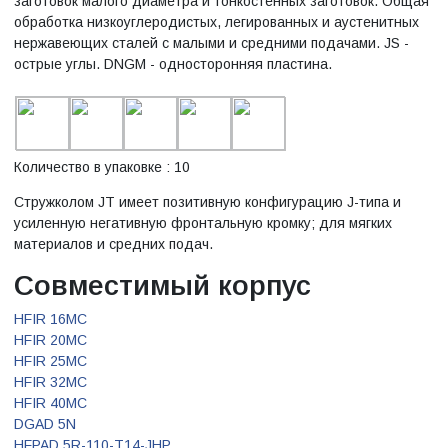
заготовок малого диаметра и тонкостенных заготовок. Общая
обработка низкоуглеродистых, легированных и аустенитных
нержавеющих сталей с малыми и средними подачами. JS -
острые углы. DNGM - односторонняя пластина.
Количество в упаковке : 10
Стружколом JT имеет позитивную конфигурацию J-типа и
усиленную негативную фронтальную кромку; для мягких
материалов и средних подач.
Совместимый корпус
HFIR 16MC
HFIR 20MC
HFIR 25MC
HFIR 32MC
HFIR 40MC
DGAD 5N
HFPAD 5R-110-T14-JHP