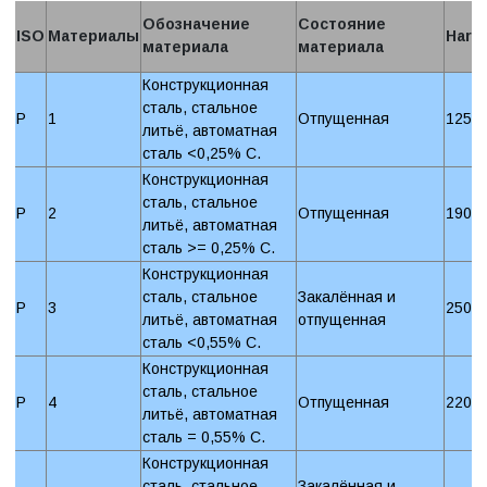
Обозначение
Состояние
ISO
Материалы
Hard
материала
материала
Конструкционная
сталь, стальное
P
1
Отпущенная
125 
литьё, автоматная
сталь <0,25% C.
Конструкционная
сталь, стальное
P
2
Отпущенная
190 
литьё, автоматная
сталь >= 0,25% C.
Конструкционная
сталь, стальное
Закалённая и
P
3
250 
литьё, автоматная
отпущенная
сталь <0,55% C.
Конструкционная
сталь, стальное
P
4
Отпущенная
220 
литьё, автоматная
сталь = 0,55% C.
Конструкционная
сталь, стальное
Закалённая и