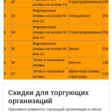
S
32
Структурированные
280 
сплавы на основе Fe
Жаропрочные
S
33
сплавы на основе Ni
Отпущенные
250 
или Со
Жаропрочные
S
34
сплавы на основе Ni
Структурированные
350 
или Со
Жаропрочные
S
35
сплавы на основе Ni
Литые
320 
или Со
Титан и титановые
S
36
Чистые
190 
сплавы.
Титан и титановые
Alpha+beta сплавы,
S
37
310 
сплавы.
структурир.
Скидки для торгующих
организаций
Приложите реквизиты торгующей организации и список