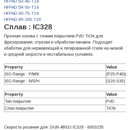
HFPAD 5R-40-T14
HFPAD 5R-50-T14
HFPAD 5R-75-T14
HFPAD 5R-200-T20
Сплав : IC328
Прочная основа с тонким покрытием PVD TiCN для
фрезерования, отрезки и обработки канавок. Подходит
обаботки для нержавеющей и легированной стали на низкой
и средней скорости в нестабильных условиях.
Property
Value
ISO Range - P/M/K
(P25-P40)(M
ISO Range - N/S/H
(S20-S30)
Property
Value
Тип покрытия
PVD
Слои покрытия
TiCN
Скорость резания для: DGN 4803J IC328 - 6003235