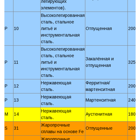
легирующих
элементов).
Высоколегированная
сталь, стальное
P
10
литьё и
Отпущенная
200 
инструментальная
сталь.
Высоколегированная
сталь, стальное
Закалённая и
P
11
литьё и
325 
отпущенная
инструментальная
сталь.
Нержавеющая
Ферритная/
P
12
200 
сталь.
мартенситная
Нержавеющая
P
13
Мартенситная
240 
сталь.
Нержавеющая
M
14
Аустенитная
180 
сталь.
Жаропрочные
S
31
Отпущенные
200 
сплавы на основе Fe
Жаропрочные