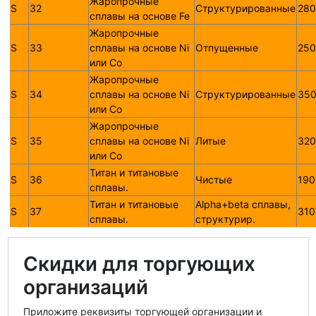
Жаропрочные
S
32
Структурированные
280
сплавы на основе Fe
Жаропрочные
S
33
сплавы на основе Ni
Отпущенные
250
или Со
Жаропрочные
S
34
сплавы на основе Ni
Структурированные
350
или Со
Жаропрочные
S
35
сплавы на основе Ni
Литые
320
или Со
Титан и титановые
S
36
Чистые
190
сплавы.
Титан и титановые
Alpha+beta сплавы,
S
37
310
сплавы.
структурир.
Скидки для торгующих
организаций
Приложите реквизиты торгующей организации и