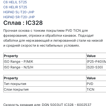
C6 HELIL 5T25
C6 HELIR 5T25
HGPAD 5L-T20-JHP
HGPAD 5R-T20-JHP
Сплав : IC328
Прочная основа с тонким покрытием PVD TiCN для
фрезерования, отрезки и обработки канавок. Подходит
обаботки для нержавеющей и легированной стали на низкой
и средней скорости в нестабильных условиях.
Property
Value
ISO Range - P/M/K
(P25-P40)(
ISO Range - N/S/H
(S20-S30)
Property
Value
Тип покрытия
PVD
Слои покрытия
TiCN
Скорость резания для: DGN 5003UT IC328 - 6002537