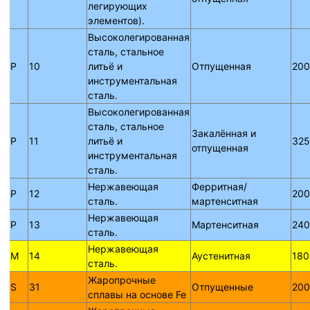
легирующих
элементов).
Высоколегированная
сталь, стальное
P
10
литьё и
Отпущенная
200
инструментальная
сталь.
Высоколегированная
сталь, стальное
Закалённая и
P
11
литьё и
325
отпущенная
инструментальная
сталь.
Нержавеющая
Ферритная/
P
12
200
сталь.
мартенситная
Нержавеющая
P
13
Мартенситная
240
сталь.
Нержавеющая
M
14
Аустенитная
180
сталь.
Жаропрочные
S
31
Отпущенные
200
сплавы на основе Fe