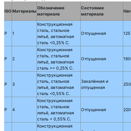
Обозначение
Состояние
ISO
Материалы
Har
материала
материала
Конструкционная
сталь, стальное
P
1
Отпущенная
125
литьё, автоматная
сталь <0,25% C.
Конструкционная
сталь, стальное
P
2
Отпущенная
190
литьё, автоматная
сталь >= 0,25% C.
Конструкционная
сталь, стальное
Закалённая и
P
3
250
литьё, автоматная
отпущенная
сталь <0,55% C.
Конструкционная
сталь, стальное
P
4
Отпущенная
220
литьё, автоматная
сталь = 0,55% C.
Конструкционная