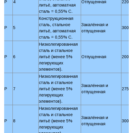
P
4
Отпущенная
220 
литьё, автоматная
сталь = 0,55% C.
Конструкционная
сталь, стальное
Закалённая и
P
5
300 
литьё, автоматная
отпущенная
сталь = 0,55% C.
Низколегированная
сталь и стальное
P
6
литьё (менее 5%
Отпущенная
200 
легирующих
элементов).
Низколегированная
сталь и стальное
Закалённая и
P
7
литьё (менее 5%
275 
отпущенная
легирующих
элементов).
Низколегированная
сталь и стальное
Закалённая и
P
8
литьё (менее 5%
300 
отпущенная
легирующих