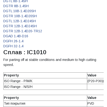
DGTL 8B-1.4SH
DGTR 8B-1.4SH
DGTL 10B-1.4D20SH
DGTR 10B-1.4D20SH
DGTL 12B-1.4D24SH
DGTR 12B-1.4D24SH
DGTR 12B-1.4D20-TR12
DGAD 1.4B-D16
DGFH 26-1.4
DGFH 32-1.4
Сплав : IC1010
For parting off at stable conditions and medium to high cutting
speed.
Property
Value
ISO Range - P/M/K
(P20-P30)(M
ISO Range - N/S/H
Property
Value
Тип покрытия
PVD