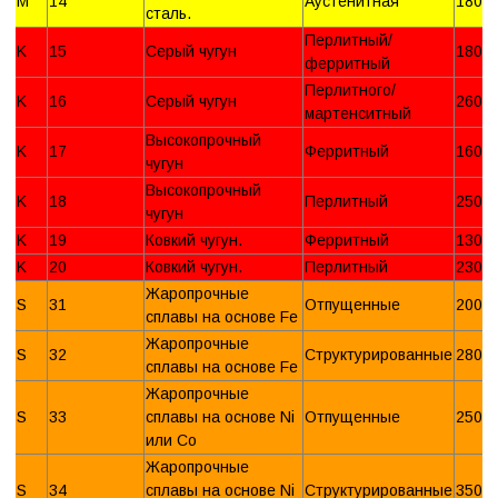
M
14
Аустенитная
180 
сталь.
Перлитный/
K
15
Серый чугун
180 
ферритный
Перлитного/
K
16
Серый чугун
260 
мартенситный
Высокопрочный
K
17
Ферритный
160 
чугун
Высокопрочный
K
18
Перлитный
250 
чугун
K
19
Ковкий чугун.
Ферритный
130 
K
20
Ковкий чугун.
Перлитный
230 
Жаропрочные
S
31
Отпущенные
200 
сплавы на основе Fe
Жаропрочные
S
32
Структурированные
280 
сплавы на основе Fe
Жаропрочные
S
33
сплавы на основе Ni
Отпущенные
250 
или Со
Жаропрочные
S
34
сплавы на основе Ni
Структурированные
350 