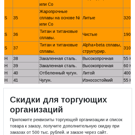
или Со
Жаропрочные
S
35
сплавы на основе Ni
Литые
320 
или Со
Титан и титановые
S
36
Чистые
190 
сплавы.
Титан и титановые
Alpha+beta сплавы,
S
37
310 
сплавы.
структурир.
H
38
Закаленная сталь.
Высокопрочная
55 H
H
39
Закаленная сталь.
Высокопрочная
60 H
H
40
Отбеленный чугун.
Литой
400 
H
41
Чугун.
Износостойкий
55 H
Скидки для торгующих
организаций
Приложите реквизиты торгующей организации и список
товара к заказу, получите дополнительную скидку при
заказах от 500 тыс. рублей. и заказе через сайт.