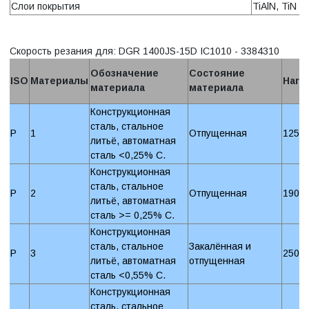
Слои покрытия
TiAlN, TiN
Скорость резания для: DGR 1400JS-15D IC1010 - 3384310
Обозначение
Состояние
ISO
Материалы
Hard
материала
материала
Конструкционная
сталь, стальное
P
1
Отпущенная
125 
литьё, автоматная
сталь <0,25% C.
Конструкционная
сталь, стальное
P
2
Отпущенная
190 
литьё, автоматная
сталь >= 0,25% C.
Конструкционная
сталь, стальное
Закалённая и
P
3
250 
литьё, автоматная
отпущенная
сталь <0,55% C.
Конструкционная
сталь, стальное