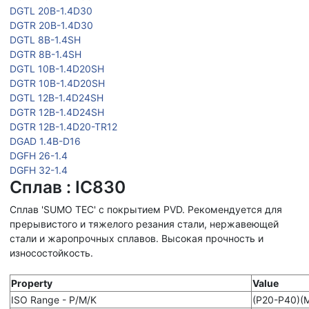
DGTL 20B-1.4D30
DGTR 20B-1.4D30
DGTL 8B-1.4SH
DGTR 8B-1.4SH
DGTL 10B-1.4D20SH
DGTR 10B-1.4D20SH
DGTL 12B-1.4D24SH
DGTR 12B-1.4D24SH
DGTR 12B-1.4D20-TR12
DGAD 1.4B-D16
DGFH 26-1.4
DGFH 32-1.4
Сплав : IC830
Сплав 'SUMO TEC' с покрытием PVD. Рекомендуется для
прерывистого и тяжелого резания стали, нержавеющей
стали и жаропрочных сплавов. Высокая прочность и
износостойкость.
Property
Value
ISO Range - P/M/K
(P20-P40)(