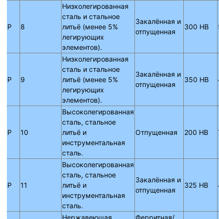
Низколегированная
сталь и стальное
Закалённая и
P
8
литьё (менее 5%
300 HB
отпущенная
легирующих
элементов).
Низколегированная
сталь и стальное
Закалённая и
P
9
литьё (менее 5%
350 HB
отпущенная
легирующих
элементов).
Высоколегированная
сталь, стальное
P
10
литьё и
Отпущенная
200 HB
инструментальная
сталь.
Высоколегированная
сталь, стальное
Закалённая и
P
11
литьё и
325 HB
отпущенная
инструментальная
сталь.
Нержавеющая
Ферритная/