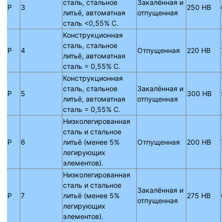
сталь, стальное
Закалённая и
P
3
250 HB
литьё, автоматная
отпущенная
сталь <0,55% C.
Конструкционная
сталь, стальное
P
4
Отпущенная
220 HB
литьё, автоматная
сталь = 0,55% C.
Конструкционная
сталь, стальное
Закалённая и
P
5
300 HB
литьё, автоматная
отпущенная
сталь = 0,55% C.
Низколегированная
сталь и стальное
P
6
литьё (менее 5%
Отпущенная
200 HB
легирующих
элементов).
Низколегированная
сталь и стальное
Закалённая и
P
7
литьё (менее 5%
275 HB
отпущенная
легирующих
элементов).