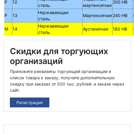
P
12
200 HB
сталь.
мартенситная
Нержавеющая
P
13
Мартенситная
240 HB
сталь.
Нержавеющая
M
14
Аустенитная
180 HB
сталь.
Скидки для торгующих
организаций
Приложите реквизиты торгующей организации и
список товара к заказу, получите дополнительную
скидку при заказах от 500 тыс. рублей. и заказе через
сайт.
Регистрация