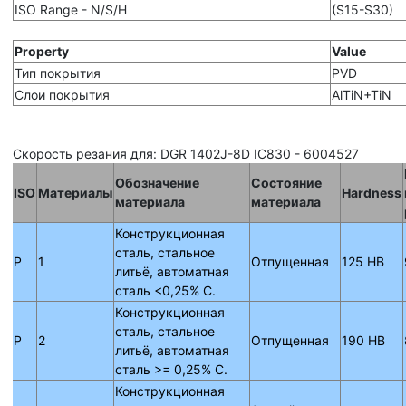
ISO Range - N/S/H
(S15-S30)
Property
Value
Тип покрытия
PVD
Слои покрытия
AlTiN+TiN
Скорость резания для: DGR 1402J-8D IC830 - 6004527
Обозначение
Состояние
ISO
Материалы
Hardness
материала
материала
Конструкционная
сталь, стальное
P
1
Отпущенная
125 HB
литьё, автоматная
сталь <0,25% C.
Конструкционная
сталь, стальное
P
2
Отпущенная
190 HB
литьё, автоматная
сталь >= 0,25% C.
Конструкционная