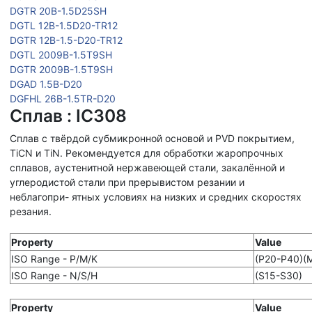
DGTR 20B-1.5D25SH
DGTL 12B-1.5D20-TR12
DGTR 12B-1.5-D20-TR12
DGTL 2009B-1.5T9SH
DGTR 2009B-1.5T9SH
DGAD 1.5B-D20
DGFHL 26B-1.5TR-D20
Сплав : IC308
Сплав с твёрдой субмикронной основой и PVD покрытием,
TiCN и TiN. Рекомендуется для обработки жаропрочных
сплавов, аустенитной нержавеющей стали, закалённой и
углеродистой стали при прерывистом резании и
неблагопри- ятных условиях на низких и средних скоростях
резания.
Property
Value
ISO Range - P/M/K
(P20-P40)(
ISO Range - N/S/H
(S15-S30)
Property
Value