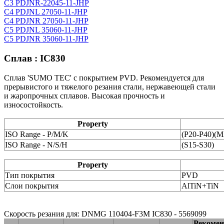
C3 PDJNR-22045-11-JHP
C4 PDJNL 27050-11-JHP
C4 PDJNR 27050-11-JHP
C5 PDJNL 35060-11-JHP
C5 PDJNR 35060-11-JHP
Сплав : IC830
Сплав 'SUMO TEC' с покрытием PVD. Рекомендуется для
прерывистого и тяжелого резания стали, нержавеющей стали
и жаропрочных сплавов. Высокая прочность и
износостойкость.
Property
ISO Range - P/M/K
(P20-P40)(
ISO Range - N/S/H
(S15-S30)
Property
Тип покрытия
PVD
Слои покрытия
AlTiN+TiN
Скорость резания для: DNMG 110404-F3M IC830 - 5569099
Рекомен