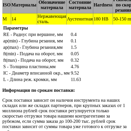
Обозначение
Состояние
ISO
Материалы
Hardness
по ско
материала
материала
резания
Нержавеющая
M
14
Аустенитная
180 HB
50-150 m
сталь.
Параметры
RE - Радиус при вершине, мм
0.4
ap(min) - Глубина резания, мм
0.1
ap(max) - Глубина резания,мм
1.5
ft(min) - Подача на оборот, мм
0.05
ft(max) - Подача на оборот, мм
0.32
S - Толщина пластины,мм
4.76
IC - Диаметр вписанной окр., мм
9.52
L - Длина реж. кромки, мм
11.63
Информация по срокам поставки:
Срок поставки зависит он наличия инструмента на наших
складах или же складах партнеров, при крупных заказах от 1
миллиона рублей срок поставки регулируется только
скоростью отгрузки товара нашими контрагентами за
рубежом, если сумма заказа до 100-200 тыс. рублей срок
поставки зависит от суммы товара уже готового к отгрузке за