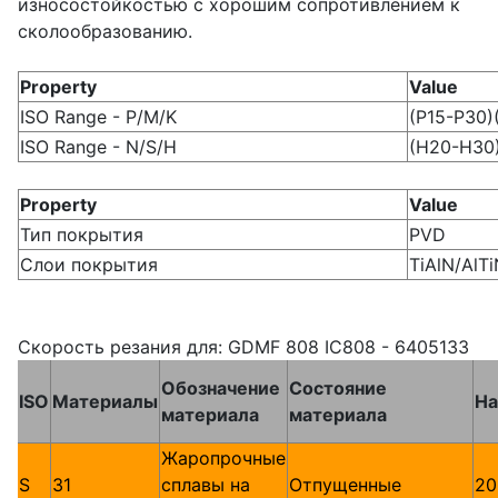
износостойкостью с хорошим сопротивлением к
сколообразованию.
Property
Value
ISO Range - P/M/K
(P15-P30
ISO Range - N/S/H
(H20-H30)
Property
Value
Тип покрытия
PVD
Слои покрытия
TiAlN/AlT
Скорость резания для: GDMF 808 IC808 - 6405133
Обозначение
Состояние
ISO
Материалы
Ha
материала
материала
Жаропрочные
S
31
сплавы на
Отпущенные
20