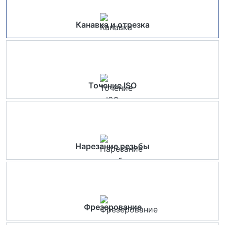
Канавка и отрезка
Точение ISO
Нарезание резьбы
Фрезерование