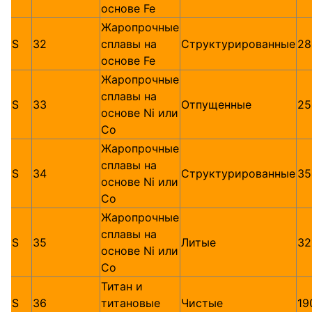
основе Fe
Жаропрочные
S
32
сплавы на
Структурированные
28
основе Fe
Жаропрочные
сплавы на
S
33
Отпущенные
25
основе Ni или
Со
Жаропрочные
сплавы на
S
34
Структурированные
35
основе Ni или
Со
Жаропрочные
сплавы на
S
35
Литые
32
основе Ni или
Со
Титан и
S
36
титановые
Чистые
19