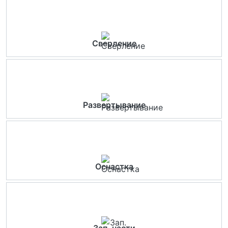
Сверление
Развертывание
Оснастка