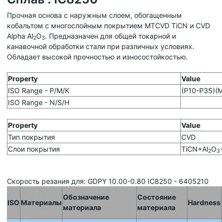
Прочная основа с наружным слоем, обогащенным
кобальтом с многослойным покрытием MTCVD TiCN и CVD
Alpha Al
O
. Предназначен для общей токарной и
2
3
канавочной обработки стали при различных условиях.
Обладает высокой прочностью и износостойкостью.
Property
Value
ISO Range - P/M/K
(P10-P35)(
ISO Range - N/S/H
Property
Value
Тип покрытия
CVD
Слои покрытия
TiCN+Al
O
2
3
Скорость резания для: GDPY 10.00-0.80 IC8250 - 6405210
Обозначение
Состояние
ISO
Материалы
Hardness
материала
материала