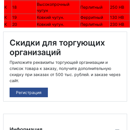
Высокопрочный
K
18
Перлитный
250 HB
чугун
K
19
Ковкий чугун.
Ферритный
130 HB
K
20
Ковкий чугун.
Перлитный
230 HB
Скидки для торгующих
организаций
Приложите реквизиты торгующей организации и
список товара к заказу, получите дополнительную
скидку при заказах от 500 тыс. рублей. и заказе через
сайт.
Регистрация
Информация