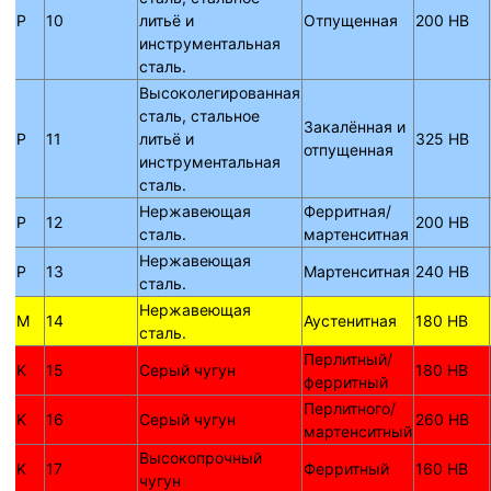
P
10
литьё и
Отпущенная
200 HB
инструментальная
сталь.
Высоколегированная
сталь, стальное
Закалённая и
P
11
литьё и
325 HB
отпущенная
инструментальная
сталь.
Нержавеющая
Ферритная/
P
12
200 HB
сталь.
мартенситная
Нержавеющая
P
13
Мартенситная
240 HB
сталь.
Нержавеющая
M
14
Аустенитная
180 HB
сталь.
Перлитный/
K
15
Серый чугун
180 HB
ферритный
Перлитного/
K
16
Серый чугун
260 HB
мартенситный
Высокопрочный
K
17
Ферритный
160 HB
чугун