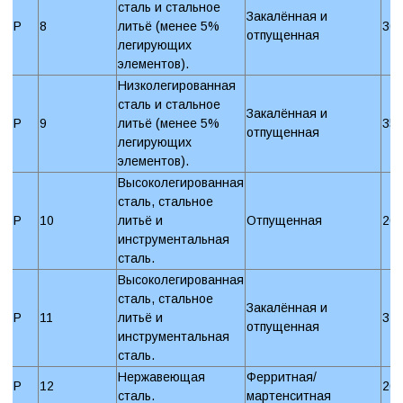
сталь и стальное
Закалённая и
P
8
литьё (менее 5%
30
отпущенная
легирующих
элементов).
Низколегированная
сталь и стальное
Закалённая и
P
9
литьё (менее 5%
35
отпущенная
легирующих
элементов).
Высоколегированная
сталь, стальное
P
10
литьё и
Отпущенная
20
инструментальная
сталь.
Высоколегированная
сталь, стальное
Закалённая и
P
11
литьё и
32
отпущенная
инструментальная
сталь.
Нержавеющая
Ферритная/
P
12
20
сталь.
мартенситная