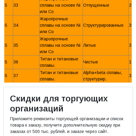
S
33
сплавы на основе Ni
Отпущенные
25
или Со
Жаропрочные
S
34
сплавы на основе Ni
Структурированные
35
или Со
Жаропрочные
S
35
сплавы на основе Ni
Литые
32
или Со
Титан и титановые
S
36
Чистые
19
сплавы.
Титан и титановые
Alpha+beta сплавы,
S
37
31
сплавы.
структурир.
Скидки для торгующих
организаций
Приложите реквизиты торгующей организации и список
товара к заказу, получите дополнительную скидку при
заказах от 500 тыс. рублей. и заказе через сайт.