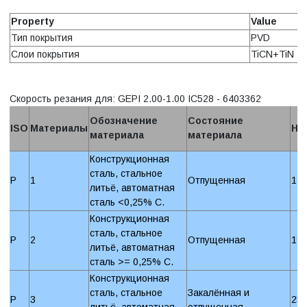
Property
Value
Тип покрытия
PVD
Слои покрытия
TiCN+TiN
Скорость резания для: GEPI 2.00-1.00 IC528 - 6403362
Обозначение
Состояние
ISO
Материалы
Ha
материала
материала
Конструкционная
сталь, стальное
P
1
Отпущенная
12
литьё, автоматная
сталь <0,25% C.
Конструкционная
сталь, стальное
P
2
Отпущенная
19
литьё, автоматная
сталь >= 0,25% C.
Конструкционная
сталь, стальное
Закалённая и
P
3
25
литьё, автоматная
отпущенная