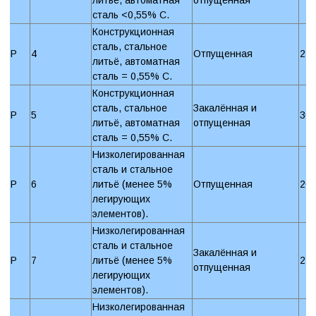
сталь <0,55% C.
Конструкционная
сталь, стальное
P
4
Отпущенная
22
литьё, автоматная
сталь = 0,55% C.
Конструкционная
сталь, стальное
Закалённая и
P
5
30
литьё, автоматная
отпущенная
сталь = 0,55% C.
Низколегированная
сталь и стальное
P
6
литьё (менее 5%
Отпущенная
20
легирующих
элементов).
Низколегированная
сталь и стальное
Закалённая и
P
7
литьё (менее 5%
27
отпущенная
легирующих
элементов).
Низколегированная