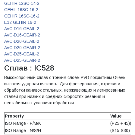
GEHIR 12SC-14-2
GEHIL 16SC-16-2
GEHIR 16SC-16-2
E12 GEHIR 16-2
AVC-D16-GEAIL-2
AVC-D16-GEAIR-2
AVC-D20-GEAIL-2
AVC-D20-GEAIR-2
AVC-D25-GEAIL-2
AVC-D25-GEAIR-2
Сплав : IC528
Высокопрочный сплав с тонким слоем PVD покрытием Очень
высокая ударная вязкость. Для фрезерования, отрезки и
обработки канавок стальных, нержавеющих и легированных
сталей при низких и средних скоростях резания и
нестабильных условиях обработки.
Property
Value
ISO Range - P/M/K
(P25-P45)(M
ISO Range - N/S/H
(S15-S30)