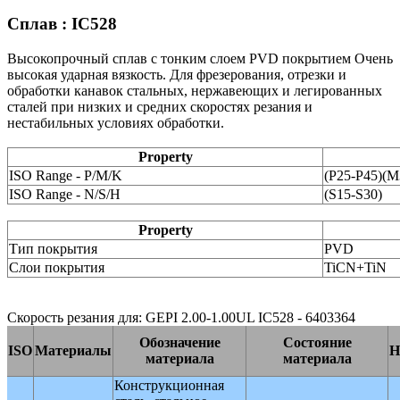
Сплав : IC528
Высокопрочный сплав с тонким слоем PVD покрытием Очень
высокая ударная вязкость. Для фрезерования, отрезки и
обработки канавок стальных, нержавеющих и легированных
сталей при низких и средних скоростях резания и
нестабильных условиях обработки.
Property
ISO Range - P/M/K
(P25-P45)(
ISO Range - N/S/H
(S15-S30)
Property
Тип покрытия
PVD
Слои покрытия
TiCN+TiN
Скорость резания для: GEPI 2.00-1.00UL IC528 - 6403364
Обозначение
Состояние
ISO
Материалы
H
материала
материала
Конструкционная