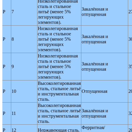
Низколегированная
сталь и стальное
Закалённая и
P
7
литьё (менее 5%
2
отпущенная
легирующих
элементов).
Низколегированная
сталь и стальное
Закалённая и
P
8
литьё (менее 5%
3
отпущенная
легирующих
элементов).
Низколегированная
сталь и стальное
Закалённая и
P
9
литьё (менее 5%
3
отпущенная
легирующих
элементов).
Высоколегированная
сталь, стальное литьё
P
10
Отпущенная
2
и инструментальная
сталь.
Высоколегированная
сталь, стальное литьё
Закалённая и
P
11
3
и инструментальная
отпущенная
сталь.
Ферритная/
P
12
Нержавеющая сталь.
2