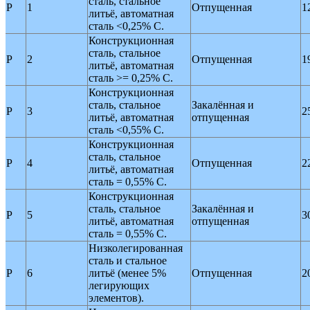
сталь, стальное
P
1
Отпущенная
1
литьё, автоматная
сталь <0,25% C.
Конструкционная
сталь, стальное
P
2
Отпущенная
1
литьё, автоматная
сталь >= 0,25% C.
Конструкционная
сталь, стальное
Закалённая и
P
3
2
литьё, автоматная
отпущенная
сталь <0,55% C.
Конструкционная
сталь, стальное
P
4
Отпущенная
2
литьё, автоматная
сталь = 0,55% C.
Конструкционная
сталь, стальное
Закалённая и
P
5
3
литьё, автоматная
отпущенная
сталь = 0,55% C.
Низколегированная
сталь и стальное
P
6
литьё (менее 5%
Отпущенная
2
легирующих
элементов).