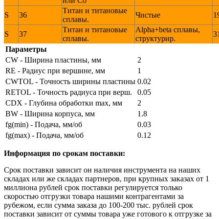
или Со
Титан и титановые
S
36
Чистые
1
сплавы.
Титан и титановые
Alpha+beta сплавы,
S
37
3
сплавы.
структурир.
Параметры
CW - Ширина пластины, мм
2
RE - Радиус при вершине, мм
1
CWTOL - Точность ширины пластины
0.02
RETOL - Точность радиуса при верш.
0.05
CDX - Глубина обработки max, мм
2
BW - Ширина корпуса, мм
1.8
fg(min) - Подача, мм/об
0.03
fg(max) - Подача, мм/об
0.12
Информация по срокам поставки:
Срок поставки зависит он наличия инструмента на наших
складах или же складах партнеров, при крупных заказах от 1
миллиона рублей срок поставки регулируется только
скоростью отгрузки товара нашими контрагентами за
рубежом, если сумма заказа до 100-200 тыс. рублей срок
поставки зависит от суммы товара уже готового к отгрузке за