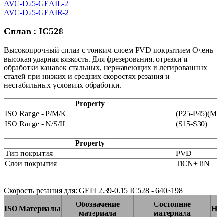
AVC-D25-GEAIL-2
AVC-D25-GEAIR-2
Сплав : IC528
Высокопрочный сплав с тонким слоем PVD покрытием Очень
высокая ударная вязкость. Для фрезерования, отрезки и
обработки канавок стальных, нержавеющих и легированных
сталей при низких и средних скоростях резания и
нестабильных условиях обработки.
Property
ISO Range - P/M/K
(P25-P45)(
ISO Range - N/S/H
(S15-S30)
Property
Тип покрытия
PVD
Слои покрытия
TiCN+TiN
Скорость резания для: GEPI 2.39-0.15 IC528 - 6403198
Обозначение
Состояние
ISO
Материалы
H
материала
материала