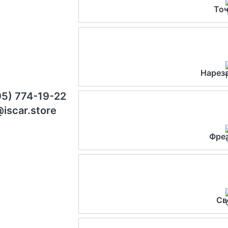
Точ
Нарез
95) 774-19-22
@iscar.store
Фре
Св