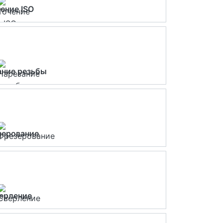
ение ISO
ание резьбы
зерование
ерление