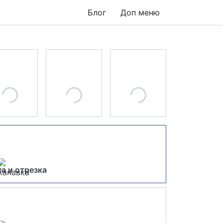
Блог
Доп меню
а и отрезка