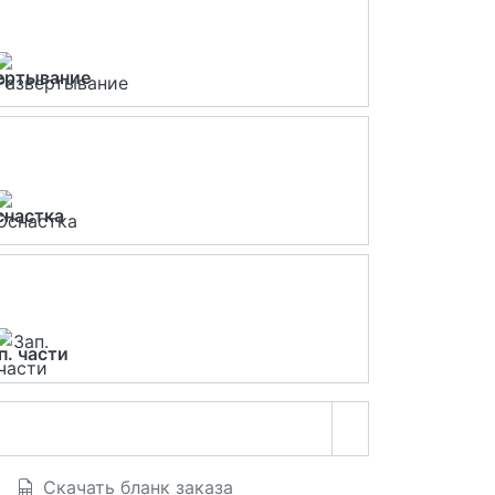
ертывание
снастка
п. части
Скачать бланк заказа