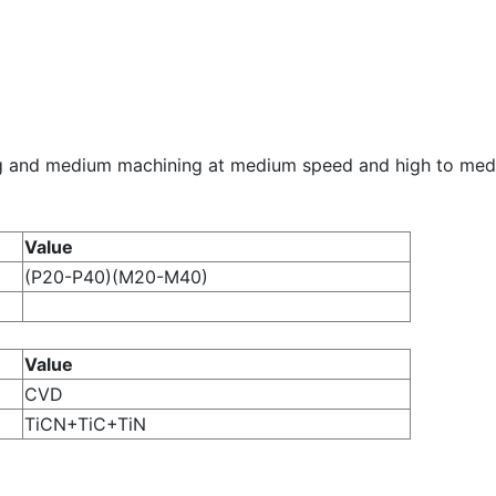
 and medium machining at medium speed and high to mediu
Value
(P20-P40)(M20-M40)
Value
CVD
TiCN+TiC+TiN