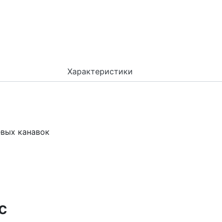
Характеристики
евых канавок
с