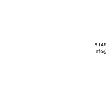
8 (4
info