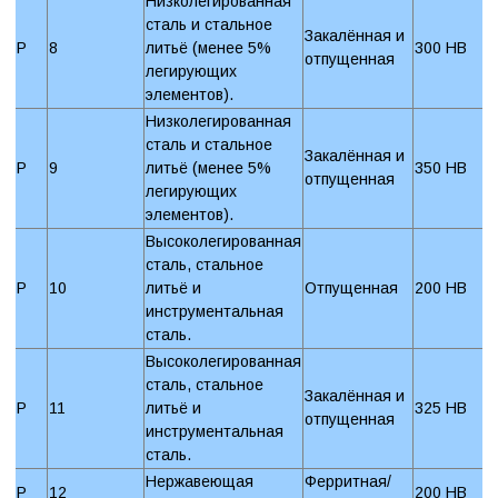
Низколегированная
сталь и стальное
Закалённая и
P
8
литьё (менее 5%
300 HB
отпущенная
легирующих
элементов).
Низколегированная
сталь и стальное
Закалённая и
P
9
литьё (менее 5%
350 HB
отпущенная
легирующих
элементов).
Высоколегированная
сталь, стальное
P
10
литьё и
Отпущенная
200 HB
инструментальная
сталь.
Высоколегированная
сталь, стальное
Закалённая и
P
11
литьё и
325 HB
отпущенная
инструментальная
сталь.
Нержавеющая
Ферритная/
P
12
200 HB