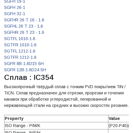
SGFH 19-1
SGFH 26-1
SGFH 32-1
SGFHR 26 T 16 - 1.6
SGFHL 26 T 23 - 1.6
SGFHR 26 T 23 - 1.6
SGTFL 1010-1.6
SGTFR 1010-1.6
SGTFL 1212-1.6
SGTFR 1212-1.6
SGFR 8B-1.6D15 SH
SGFR 12B-1.6D24 SH
Сплав : IC354
Высокопрочный твёрдый сплав с тонким PVD покрытием TiN /
TiCN. Сплав предназначен для отрезки, прорезки и точения
канавок при обработке углеродистой, легированной и
нержавеющей стали на средних и высоких скоростях резания.
Property
Value
ISO Range - P/M/K
(P20-P40)(M
ISO Range - N/S/H