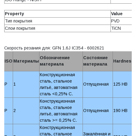
Property
Value
Тип покрытия
PVD
Слои покрытия
TiCN
Скорость резания для: GFN 1.6J IC354 - 6002621
Обозначение
Состояние
ISO
Материалы
Hardness
материала
материала
Конструкционная
сталь, стальное
P
1
Отпущенная
125 HB
литьё, автоматная
сталь <0,25% C.
Конструкционная
сталь, стальное
P
2
Отпущенная
190 HB
литьё, автоматная
сталь >= 0,25% C.
Конструкционная
сталь, стальное
Закалённая и