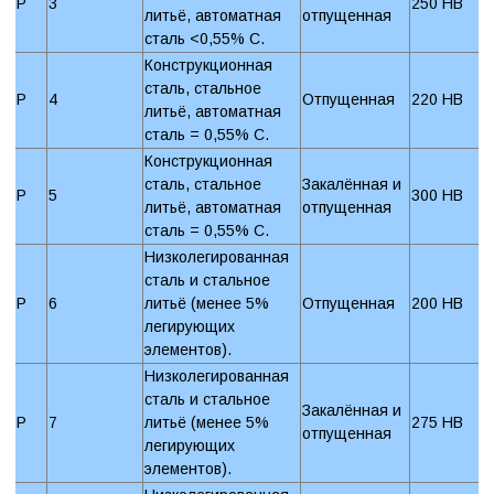
P
3
250 HB
литьё, автоматная
отпущенная
сталь <0,55% C.
Конструкционная
сталь, стальное
P
4
Отпущенная
220 HB
литьё, автоматная
сталь = 0,55% C.
Конструкционная
сталь, стальное
Закалённая и
P
5
300 HB
литьё, автоматная
отпущенная
сталь = 0,55% C.
Низколегированная
сталь и стальное
P
6
литьё (менее 5%
Отпущенная
200 HB
легирующих
элементов).
Низколегированная
сталь и стальное
Закалённая и
P
7
литьё (менее 5%
275 HB
отпущенная
легирующих
элементов).