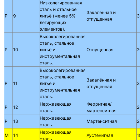
Низколегированная
сталь и стальное
Закалённая и
P
9
литьё (менее 5%
3
отпущенная
легирующих
элементов).
Высоколегированная
сталь, стальное
P
10
литьё и
Отпущенная
2
инструментальная
сталь.
Высоколегированная
сталь, стальное
Закалённая и
P
11
литьё и
3
отпущенная
инструментальная
сталь.
Нержавеющая
Ферритная/
P
12
2
сталь.
мартенситная
Нержавеющая
P
13
Мартенситная
2
сталь.
Нержавеющая
M
14
Аустенитная
1
сталь.