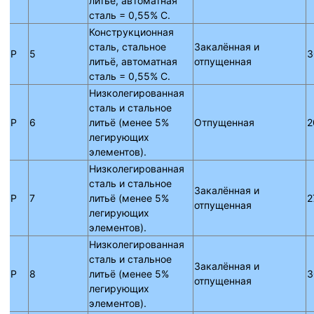
литьё, автоматная
сталь = 0,55% C.
Конструкционная
сталь, стальное
Закалённая и
P
5
3
литьё, автоматная
отпущенная
сталь = 0,55% C.
Низколегированная
сталь и стальное
P
6
литьё (менее 5%
Отпущенная
2
легирующих
элементов).
Низколегированная
сталь и стальное
Закалённая и
P
7
литьё (менее 5%
2
отпущенная
легирующих
элементов).
Низколегированная
сталь и стальное
Закалённая и
P
8
литьё (менее 5%
3
отпущенная
легирующих
элементов).