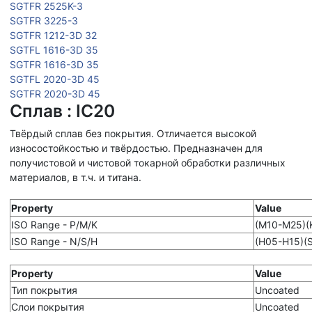
SGTFR 2525K-3
SGTFR 3225-3
SGTFR 1212-3D 32
SGTFL 1616-3D 35
SGTFR 1616-3D 35
SGTFL 2020-3D 45
SGTFR 2020-3D 45
Сплав : IC20
Твёрдый сплав без покрытия. Отличается высокой
износостойкостью и твёрдостью. Предназначен для
получистовой и чистовой токарной обработки различных
материалов, в т.ч. и титана.
Property
Value
ISO Range - P/M/K
(M10-M25)(
ISO Range - N/S/H
(H05-H15)(
Property
Value
Тип покрытия
Uncoated
Слои покрытия
Uncoated