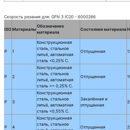
Скорость резания для: GFN 3 IC20 - 6000286
Обозначение
ISO
Материалы
Состояние материала
H
материала
Конструкционная
сталь, стальное
P
1
Отпущенная
1
литьё, автоматная
сталь <0,25% C.
Конструкционная
сталь, стальное
P
2
Отпущенная
1
литьё, автоматная
сталь >= 0,25% C.
Конструкционная
сталь, стальное
Закалённая и
P
3
2
литьё, автоматная
отпущенная
сталь <0,55% C.
Конструкционная
сталь, стальное
P
4
Отпущенная
2