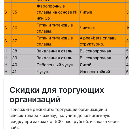
Жаропрочные
S
35
сплавы на основе Ni
Литые
3
или Со
Титан и титановые
S
36
Чистые
1
сплавы.
Титан и титановые
Alpha+beta сплавы,
S
37
3
сплавы.
структурир.
H
38
Закаленная сталь.
Высокопрочная
5
H
39
Закаленная сталь.
Высокопрочная
6
H
40
Отбеленный чугун.
Литой
4
H
41
Чугун.
Износостойкий
5
Скидки для торгующих
организаций
Приложите реквизиты торгующей организации и
список товара к заказу, получите дополнительную
скидку при заказах от 500 тыс. рублей. и заказе через
сайт.