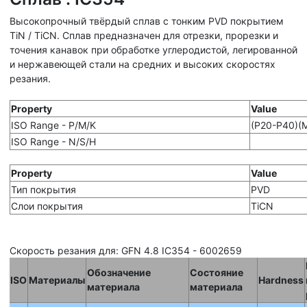
Высокопрочный твёрдый сплав с тонким PVD покрытием
TiN / TiCN. Сплав предназначен для отрезки, прорезки и
точения канавок при обработке углеродистой, легированной
и нержавеющей стали на средних и высоких скоростях
резания.
Property
Value
ISO Range - P/M/K
(P20-P40)(
ISO Range - N/S/H
Property
Value
Тип покрытия
PVD
Слои покрытия
TiCN
Скорость резания для: GFN 4.8 IC354 - 6002659
Обозначение
Состояние
ISO
Материалы
Hardness
материала
материала