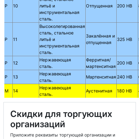
P
10
литьё и
Отпущенная
200 HB
инструментальная
сталь.
Высоколегированная
сталь, стальное
Закалённая и
P
11
литьё и
325 HB
отпущенная
инструментальная
сталь.
Нержавеющая
Ферритная/
P
12
200 HB
сталь.
мартенситная
Нержавеющая
P
13
Мартенситная
240 HB
сталь.
Нержавеющая
M
14
Аустенитная
180 HB
сталь.
Скидки для торгующих
организаций
Приложите реквизиты торгующей организации и