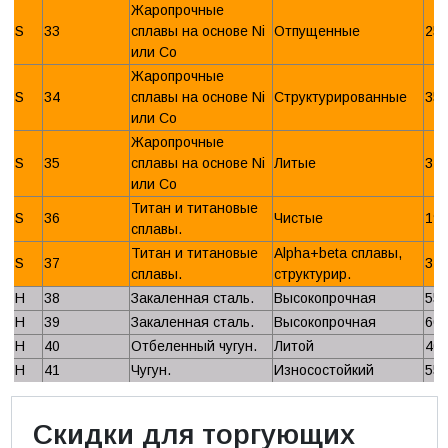
Жаропрочные
S
33
сплавы на основе Ni
Отпущенные
25
или Со
Жаропрочные
S
34
сплавы на основе Ni
Структурированные
35
или Со
Жаропрочные
S
35
сплавы на основе Ni
Литые
32
или Со
Титан и титановые
S
36
Чистые
19
сплавы.
Титан и титановые
Alpha+beta сплавы,
S
37
31
сплавы.
структурир.
H
38
Закаленная сталь.
Высокопрочная
55
H
39
Закаленная сталь.
Высокопрочная
60
H
40
Отбеленный чугун.
Литой
40
H
41
Чугун.
Износостойкий
55
Скидки для торгующих