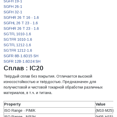
SGFH 19-1
SGFH 26-1
SGFH 32-1
SGFHR 26 T 16 - 1.6
SGFHL 26 T 23 - 1.6
SGFHR 26 T 23 - 1.6
SGTFL 1010-1.6
SGTFR 1010-1.6
SGTFL 1212-1.6
SGTFR 1212-1.6
SGFR 8B-1.6D15 SH
SGFR 12B-1.6D24 SH
Сплав : IC20
Твёрдый сплав без покрытия. Отличается высокой
износостойкостью и твёрдостью. Предназначен для
получистовой и чистовой токарной обработки различных
материалов, в т.ч. и титана.
Property
Value
ISO Range - P/M/K
(M10-M25)(K
ISO Range - N/S/H
(H05-H15)(S