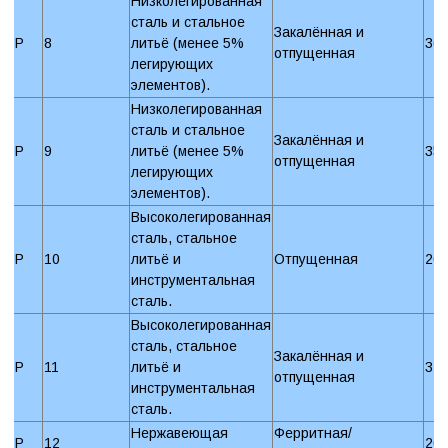
Низколегированная
сталь и стальное
Закалённая и
P
8
литьё (менее 5%
30
отпущенная
легирующих
элементов).
Низколегированная
сталь и стальное
Закалённая и
P
9
литьё (менее 5%
35
отпущенная
легирующих
элементов).
Высоколегированная
сталь, стальное
P
10
литьё и
Отпущенная
20
инструментальная
сталь.
Высоколегированная
сталь, стальное
Закалённая и
P
11
литьё и
32
отпущенная
инструментальная
сталь.
Нержавеющая
Ферритная/
P
12
20