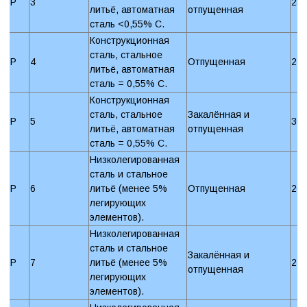
P
3
25
литьё, автоматная
отпущенная
сталь <0,55% C.
Конструкционная
сталь, стальное
P
4
Отпущенная
22
литьё, автоматная
сталь = 0,55% C.
Конструкционная
сталь, стальное
Закалённая и
P
5
30
литьё, автоматная
отпущенная
сталь = 0,55% C.
Низколегированная
сталь и стальное
P
6
литьё (менее 5%
Отпущенная
20
легирующих
элементов).
Низколегированная
сталь и стальное
Закалённая и
P
7
литьё (менее 5%
27
отпущенная
легирующих
элементов).