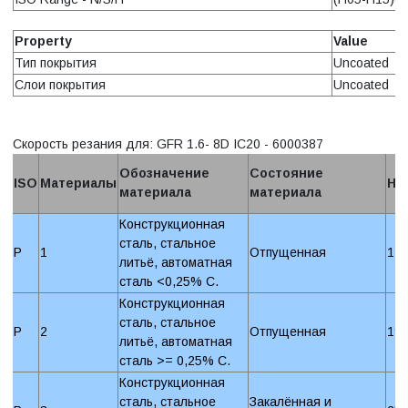
Property
Value
Тип покрытия
Uncoated
Слои покрытия
Uncoated
Скорость резания для: GFR 1.6- 8D IC20 - 6000387
Обозначение
Состояние
ISO
Материалы
Ha
материала
материала
Конструкционная
сталь, стальное
P
1
Отпущенная
12
литьё, автоматная
сталь <0,25% C.
Конструкционная
сталь, стальное
P
2
Отпущенная
19
литьё, автоматная
сталь >= 0,25% C.
Конструкционная
сталь, стальное
Закалённая и