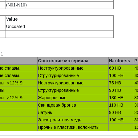
(N01-N10)
Value
Uncoated
21
Состояние материала
Hardness
Р
е сплавы.
Неструктурированные
60 HB
4
е сплавы.
Структурированные
100 HB
4
ы. <12% Si.
Неструктурированные
75 HB
4
вы.
Структурированные
90 HB
4
ы. >12% Si.
Жаропрочные
130 HB
3
Свинцовая бронза
110 HB
3
Латунь
90 HB
3
Электролитная медь
100 HB
3
Прочные пластики, волокниты
1