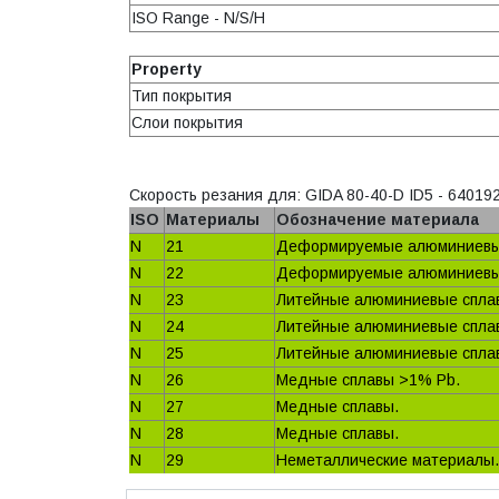
ISO Range - N/S/H
Property
Тип покрытия
Слои покрытия
Скорость резания для: GIDA 80-40-D ID5 - 64019
ISO
Материалы
Обозначение материала
N
21
Деформируемые алюминиевы
N
22
Деформируемые алюминиевы
N
23
Литейные алюминиевые сплав
N
24
Литейные алюминиевые спла
N
25
Литейные алюминиевые сплав
N
26
Медные сплавы >1% Pb.
N
27
Медные сплавы.
N
28
Медные сплавы.
N
29
Неметаллические материалы.