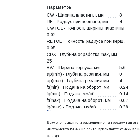
Параметры
CW - Ширина пластины, мм
8
RE - Радиус при вершине, мм
4
CWTOL - Точность ширины пластины
0.02
RETOL - Точность радиуса при верш.
0.05
CDX - Глубина обработки max, мм
25
BW - Ширина корпуса, мм
5.6
ap(min) - Глубина резания, мм
0
ap(max) - Глубина резания,мм
4
ft(min) - Подача на оборот, мм
0.24
fg(min) - Подача, мм/об
0.14
ft(max) - Подача на оборот, мм
0.67
fg(max) - Подача, мм/об
0.38
...
Возможен выкуп или размещение на продажу вашего
инструмента ISCAR на сайте, присылайте списки ваш
склада.