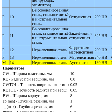
легирующих
элементов).
Высоколегированная
сталь, стальное литьё
P
10
Отпущенная
200 HB
и инструментальная
сталь.
Высоколегированная
сталь, стальное литьё
Закалённая и
P
11
325 HB
и инструментальная
отпущенная
сталь.
Ферритная/
P
12
Нержавеющая сталь.
200 HB
мартенситная
P
13
Нержавеющая сталь.
Мартенситная
240 HB
M
14
Нержавеющая сталь.
Аустенитная
180 HB
Параметры
CW - Ширина пластины, мм
10
RE - Радиус при вершине, мм
0.8
CWTOL - Точность ширины пластины
0.05
RETOL - Точность радиуса при верш.
0.05
BW - Ширина корпуса, мм
8
ap(min) - Глубина резания, мм
1
ap(max) - Глубина резания,мм
6