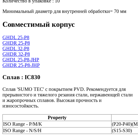
Количество в упаковке : 10
Минимальный диаметр для внутренней обработки= 70 мм
Совместимый корпус
GHDL 25-P8
GHDR 25-P8
GHDL 32-P8
GHDR 32-P8
GHDL 25-P8-JHP
GHDR 25-P8-JHP
Сплав : IC830
Сплав 'SUMO TEC' с покрытием PVD. Рекомендуется для
прерывистого и тяжелого резания стали, нержавеющей стали
и жаропрочных сплавов. Высокая прочность и
износостойкость.
Property
ISO Range - P/M/K
(P20-P40)(
ISO Range - N/S/H
(S15-S30)