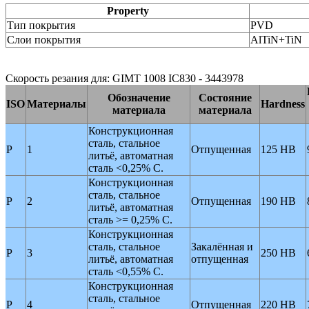
Property
Тип покрытия
PVD
Слои покрытия
AlTiN+TiN
Скорость резания для: GIMT 1008 IC830 - 3443978
Обозначение
Состояние
ISO
Материалы
Hardness
материала
материала
Конструкционная
сталь, стальное
P
1
Отпущенная
125 HB
литьё, автоматная
сталь <0,25% C.
Конструкционная
сталь, стальное
P
2
Отпущенная
190 HB
литьё, автоматная
сталь >= 0,25% C.
Конструкционная
сталь, стальное
Закалённая и
P
3
250 HB
литьё, автоматная
отпущенная
сталь <0,55% C.
Конструкционная
сталь, стальное
P
4
Отпущенная
220 HB