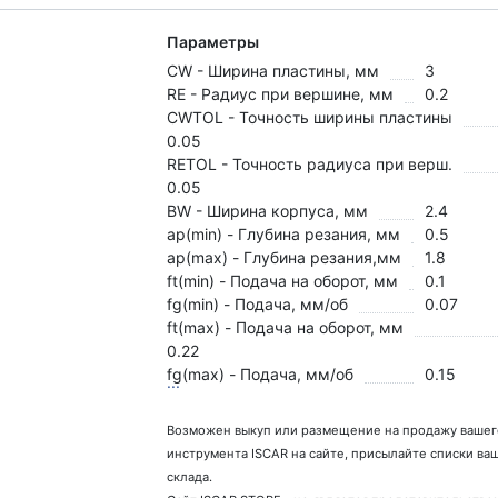
Параметры
CW - Ширина пластины, мм
3
RE - Радиус при вершине, мм
0.2
CWTOL - Точность ширины пластины
0.05
RETOL - Точность радиуса при верш.
0.05
BW - Ширина корпуса, мм
2.4
ap(min) - Глубина резания, мм
0.5
ap(max) - Глубина резания,мм
1.8
ft(min) - Подача на оборот, мм
0.1
fg(min) - Подача, мм/об
0.07
ft(max) - Подача на оборот, мм
0.22
fg(max) - Подача, мм/об
0.15
...
Возможен выкуп или размещение на продажу вашег
инструмента ISCAR на сайте, присылайте списки ва
склада.