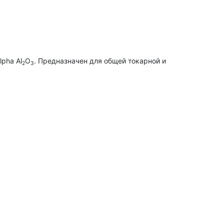
pha Al
O
. Предназначен для общей токарной и
2
3