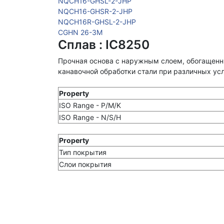
NQCH16-GHSL-2-JHP
NQCH16-GHSR-2-JHP
NQCH16R-GHSL-2-JHP
CGHN 26-3M
Сплав : IC8250
Прочная основа с наружным слоем, обогащенн
канавочной обработки стали при различных ус
Property
ISO Range - P/M/K
ISO Range - N/S/H
Property
Тип покрытия
Слои покрытия