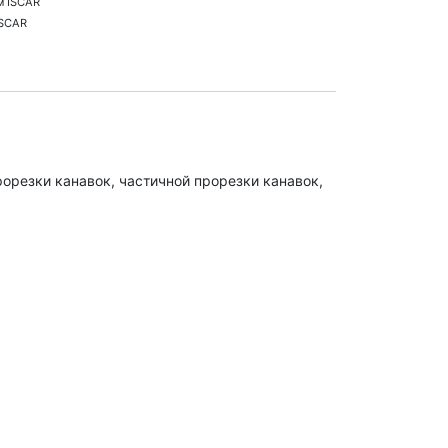
м ISCAR
ISCAR
орезки канавок, частичной прорезки канавок,