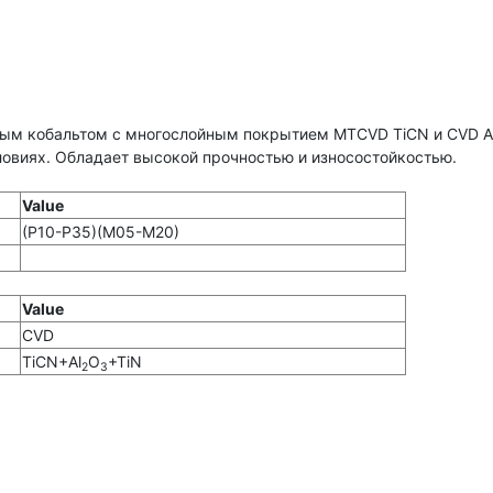
ым кобальтом с многослойным покрытием MTCVD TiCN и CVD Al
ловиях. Обладает высокой прочностью и износостойкостью.
Value
(P10-P35)(M05-M20)
Value
CVD
TiCN+Al
O
+TiN
2
3