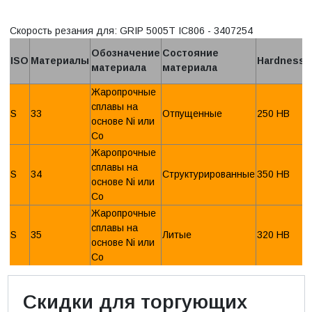
Скорость резания для: GRIP 5005T IC806 - 3407254
Обозначение
Состояние
ISO
Материалы
Hardness
материала
материала
Жаропрочные
сплавы на
S
33
Отпущенные
250 HB
основе Ni или
Со
Жаропрочные
сплавы на
S
34
Структурированные
350 HB
основе Ni или
Со
Жаропрочные
сплавы на
S
35
Литые
320 HB
основе Ni или
Со
Скидки для торгующих