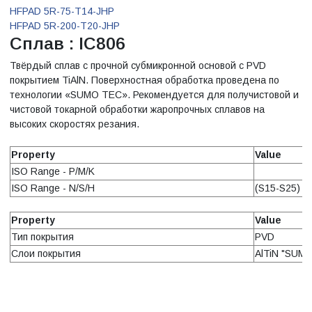
HFPAD 5R-75-T14-JHP
HFPAD 5R-200-T20-JHP
Сплав : IC806
Твёрдый сплав с прочной субмикронной основой с PVD
покрытием TiAlN. Поверхностная обработка проведена по
технологии «SUMO TEC». Рекомендуется для получистовой и
чистовой токарной обработки жаропрочных сплавов на
высоких скоростях резания.
Property
Value
ISO Range - P/M/K
ISO Range - N/S/H
(S15-S25)
Property
Value
Тип покрытия
PVD
Слои покрытия
AlTiN "SUM