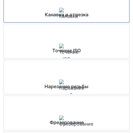
Канавка и отрезка
Точение ISO
Нарезание резьбы
Фрезерование