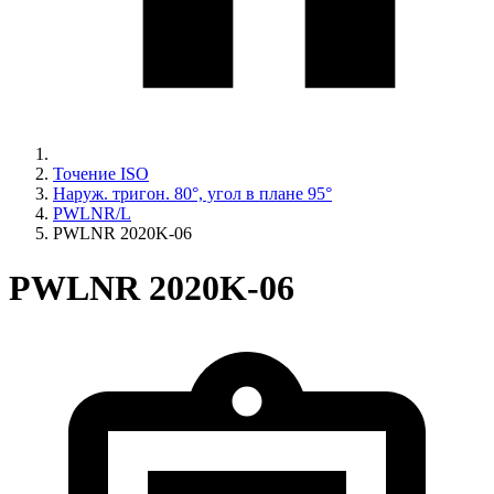
Точение ISO
Наруж. тригон. 80°, угол в плане 95°
PWLNR/L
PWLNR 2020K-06
PWLNR 2020K-06