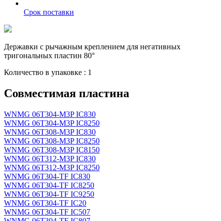
Срок поставки
Державки с рычажным креплением для негативных
тригональных пластин 80°
Количество в упаковке : 1
Совместимая пластина
WNMG 06T304-M3P IC830
WNMG 06T304-M3P IC8250
WNMG 06T308-M3P IC830
WNMG 06T308-M3P IC8250
WNMG 06T308-M3P IC8150
WNMG 06T312-M3P IC830
WNMG 06T312-M3P IC8250
WNMG 06T304-TF IC830
WNMG 06T304-TF IC8250
WNMG 06T304-TF IC9250
WNMG 06T304-TF IC20
WNMG 06T304-TF IC507
WNMG 06T304-TF IC807