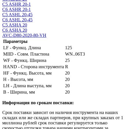
C5 ASHR 20-1
C6 ASHR 20-1
C5 ASHL 20-45
C6 ASHL 20-45
C5 ASHA 20
C6 ASHA 20
AVC-D80-2020-80-VH
Параметры
LF - Функц. Длина
125
MIID - Совм. Пластина
WN..06T3
WF - Функц. Ширина
25
HAND - Сторона инструмента
R
HF - Функц. Высота, мм
20
H - Высота, мм
20
LH - Длина выступа, мм
20
B - Ширина, мм
20
Информация по срокам поставки:
Срок поставки зависит он наличия инструмента на наших
складах или же складах партнеров, при крупных заказах от 1
миллиона рублей срок поставки регулируется только
скоростью отгрузки товара нашими контрагентами за