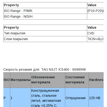
Property
Value
ISO Range - P/M/K
(P10-P20)(M
ISO Range - N/S/H
Property
Value
Тип покрытия
CVD
Слои покрытия
TiCN+Al
O
2
3
Скорость резания для: TAG N3JT IC5400 - 6098998
Обозначение
Состояние
ISO
Материалы
Hardness
материала
материала
Конструкционная
сталь, стальное
P
1
Отпущенная
125 HB
литьё, автоматная
сталь <0,25% C.