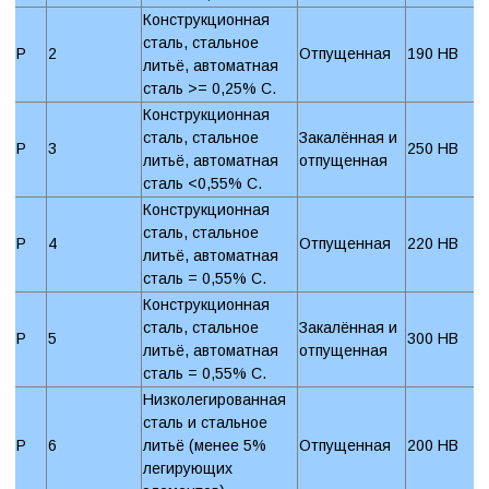
Конструкционная
сталь, стальное
P
2
Отпущенная
190 HB
литьё, автоматная
сталь >= 0,25% C.
Конструкционная
сталь, стальное
Закалённая и
P
3
250 HB
литьё, автоматная
отпущенная
сталь <0,55% C.
Конструкционная
сталь, стальное
P
4
Отпущенная
220 HB
литьё, автоматная
сталь = 0,55% C.
Конструкционная
сталь, стальное
Закалённая и
P
5
300 HB
литьё, автоматная
отпущенная
сталь = 0,55% C.
Низколегированная
сталь и стальное
P
6
литьё (менее 5%
Отпущенная
200 HB
легирующих