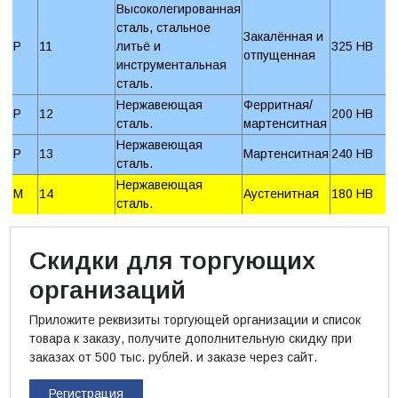
Высоколегированная
сталь, стальное
Закалённая и
P
11
литьё и
325 HB
отпущенная
инструментальная
сталь.
Нержавеющая
Ферритная/
P
12
200 HB
сталь.
мартенситная
Нержавеющая
P
13
Мартенситная
240 HB
сталь.
Нержавеющая
M
14
Аустенитная
180 HB
сталь.
Скидки для торгующих
организаций
Приложите реквизиты торгующей организации и список
товара к заказу, получите дополнительную скидку при
заказах от 500 тыс. рублей. и заказе через сайт.
Регистрация