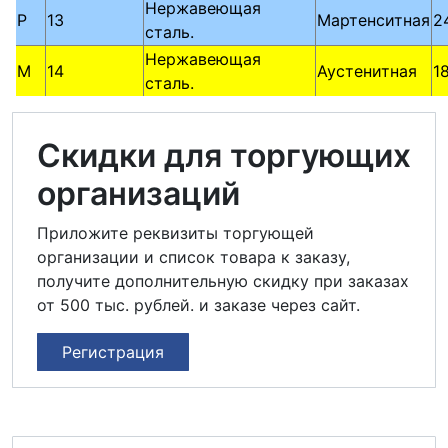
Нержавеющая
P
13
Мартенситная
2
сталь.
Нержавеющая
M
14
Аустенитная
1
сталь.
Скидки для торгующих
организаций
Приложите реквизиты торгующей
организации и список товара к заказу,
получите дополнительную скидку при заказах
от 500 тыс. рублей. и заказе через сайт.
Регистрация