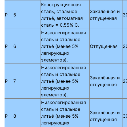
Конструкционная
сталь, стальное
Закалённая и
P
5
3
литьё, автоматная
отпущенная
сталь = 0,55% C.
Низколегированная
сталь и стальное
P
6
литьё (менее 5%
Отпущенная
2
легирующих
элементов).
Низколегированная
сталь и стальное
Закалённая и
P
7
литьё (менее 5%
2
отпущенная
легирующих
элементов).
Низколегированная
сталь и стальное
Закалённая и
P
8
литьё (менее 5%
3
отпущенная
легирующих