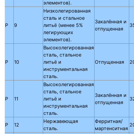
элементов).
Низколегированная
сталь и стальное
Закалённая и
P
9
литьё (менее 5%
3
отпущенная
легирующих
элементов).
Высоколегированная
сталь, стальное
P
10
литьё и
Отпущенная
2
инструментальная
сталь.
Высоколегированная
сталь, стальное
Закалённая и
P
11
литьё и
3
отпущенная
инструментальная
сталь.
Нержавеющая
Ферритная/
P
12
2
сталь.
мартенситная