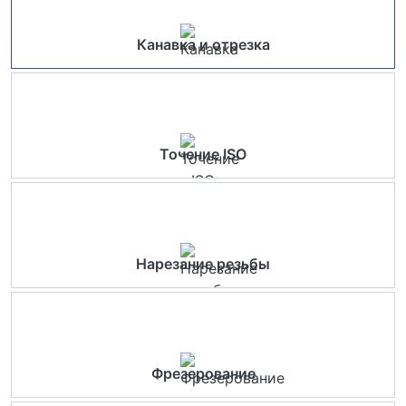
Канавка и отрезка
Точение ISO
Нарезание резьбы
Фрезерование