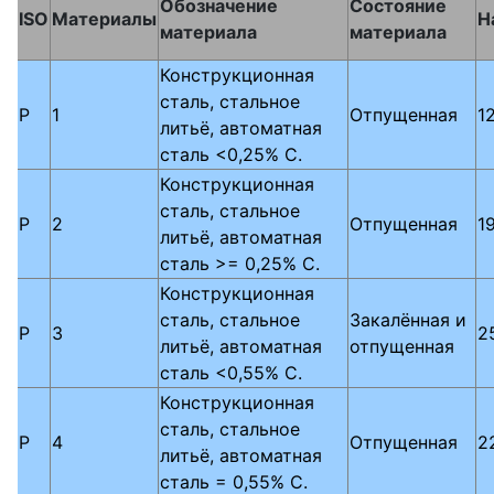
Обозначение
Состояние
ISO
Материалы
H
материала
материала
Конструкционная
сталь, стальное
P
1
Отпущенная
1
литьё, автоматная
сталь <0,25% C.
Конструкционная
сталь, стальное
P
2
Отпущенная
1
литьё, автоматная
сталь >= 0,25% C.
Конструкционная
сталь, стальное
Закалённая и
P
3
2
литьё, автоматная
отпущенная
сталь <0,55% C.
Конструкционная
сталь, стальное
P
4
Отпущенная
2
литьё, автоматная
сталь = 0,55% C.