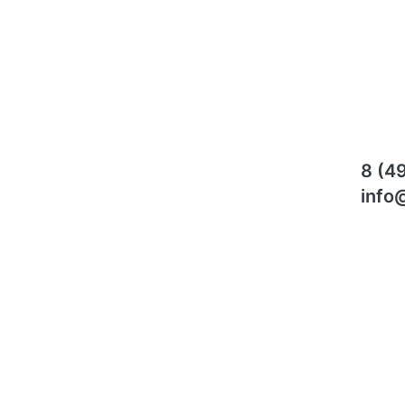
8 (4
info