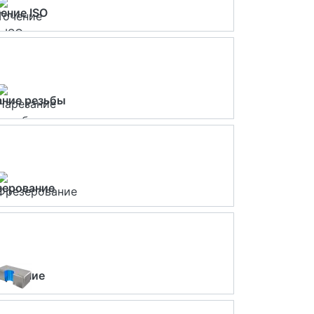
ение ISO
ание резьбы
зерование
ерление