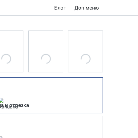
Блог
Доп меню
а и отрезка