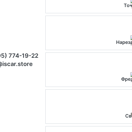
Точ
Нарез
95) 774-19-22
@iscar.store
Фре
Св