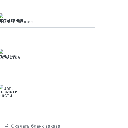
ертывание
снастка
п. части
Скачать бланк заказа