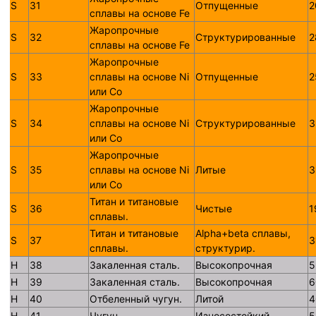
S
31
Отпущенные
2
сплавы на основе Fe
Жаропрочные
S
32
Структурированные
2
сплавы на основе Fe
Жаропрочные
S
33
сплавы на основе Ni
Отпущенные
2
или Со
Жаропрочные
S
34
сплавы на основе Ni
Структурированные
3
или Со
Жаропрочные
S
35
сплавы на основе Ni
Литые
3
или Со
Титан и титановые
S
36
Чистые
1
сплавы.
Титан и титановые
Alpha+beta сплавы,
S
37
3
сплавы.
структурир.
H
38
Закаленная сталь.
Высокопрочная
5
H
39
Закаленная сталь.
Высокопрочная
6
H
40
Отбеленный чугун.
Литой
4
H
41
Чугун.
Износостойкий
5