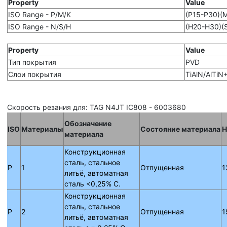
Property
Value
ISO Range - P/M/K
(P15-P30)(
ISO Range - N/S/H
(H20-H30)(
Property
Value
Тип покрытия
PVD
Слои покрытия
TiAlN/AlTiN
Скорость резания для: TAG N4JT IC808 - 6003680
Обозначение
ISO
Материалы
Состояние материала
H
материала
Конструкционная
сталь, стальное
P
1
Отпущенная
1
литьё, автоматная
сталь <0,25% C.
Конструкционная
сталь, стальное
P
2
Отпущенная
1
литьё, автоматная