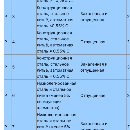
сталь >= 0,25% C.
Конструкционная
сталь, стальное
Закалённая и
P
3
2
литьё, автоматная
отпущенная
сталь <0,55% C.
Конструкционная
сталь, стальное
P
4
Отпущенная
2
литьё, автоматная
сталь = 0,55% C.
Конструкционная
сталь, стальное
Закалённая и
P
5
3
литьё, автоматная
отпущенная
сталь = 0,55% C.
Низколегированная
сталь и стальное
P
6
литьё (менее 5%
Отпущенная
2
легирующих
элементов).
Низколегированная
сталь и стальное
Закалённая и
P
7
литьё (менее 5%
2
отпущенная