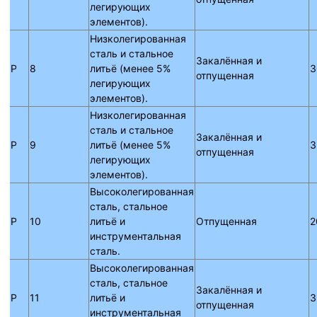
легирующих
элементов).
Низколегированная
сталь и стальное
Закалённая и
P
8
литьё (менее 5%
3
отпущенная
легирующих
элементов).
Низколегированная
сталь и стальное
Закалённая и
P
9
литьё (менее 5%
3
отпущенная
легирующих
элементов).
Высоколегированная
сталь, стальное
P
10
литьё и
Отпущенная
2
инструментальная
сталь.
Высоколегированная
сталь, стальное
Закалённая и
P
11
литьё и
3
отпущенная
инструментальная