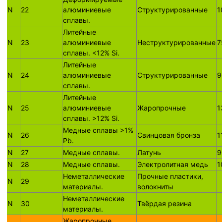
N
22
алюминиевые
Структурированные
1
сплавы.
Литейные
N
23
алюминиевые
Неструктурированные
7
сплавы. <12% Si.
Литейные
N
24
алюминиевые
Структурированные
9
сплавы.
Литейные
N
25
алюминиевые
Жаропрочные
1
сплавы. >12% Si.
Медные сплавы >1%
N
26
Свинцовая бронза
1
Pb.
N
27
Медные сплавы.
Латунь
9
N
28
Медные сплавы.
Электролитная медь
1
Неметаллические
Прочные пластики,
N
29
материалы.
волокниты
Неметаллические
N
30
Твёрдая резина
материалы.
Жаропрочные