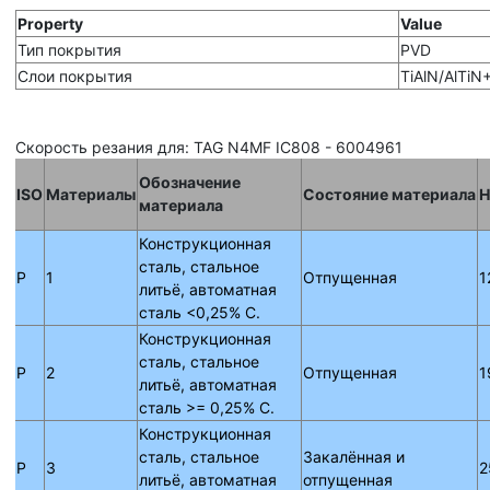
Property
Value
Тип покрытия
PVD
Слои покрытия
TiAlN/AlTiN
Скорость резания для: TAG N4MF IC808 - 6004961
Обозначение
ISO
Материалы
Состояние материала
H
материала
Конструкционная
сталь, стальное
P
1
Отпущенная
1
литьё, автоматная
сталь <0,25% C.
Конструкционная
сталь, стальное
P
2
Отпущенная
1
литьё, автоматная
сталь >= 0,25% C.
Конструкционная
сталь, стальное
Закалённая и
P
3
2
литьё, автоматная
отпущенная