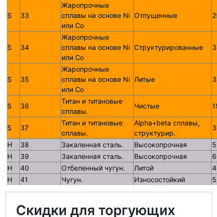
Жаропрочные
S
33
сплавы на основе Ni
Отпущенные
2
или Со
Жаропрочные
S
34
сплавы на основе Ni
Структурированные
3
или Со
Жаропрочные
S
35
сплавы на основе Ni
Литые
3
или Со
Титан и титановые
S
36
Чистые
1
сплавы.
Титан и титановые
Alpha+beta сплавы,
S
37
3
сплавы.
структурир.
H
38
Закаленная сталь.
Высокопрочная
5
H
39
Закаленная сталь.
Высокопрочная
6
H
40
Отбеленный чугун.
Литой
4
H
41
Чугун.
Износостойкий
5
Скидки для торгующих