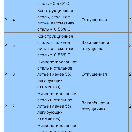
сталь <0,55% C.
Конструкционная
сталь, стальное
P
4
Отпущенная
2
литьё, автоматная
сталь = 0,55% C.
Конструкционная
сталь, стальное
Закалённая и
P
5
3
литьё, автоматная
отпущенная
сталь = 0,55% C.
Низколегированная
сталь и стальное
P
6
литьё (менее 5%
Отпущенная
2
легирующих
элементов).
Низколегированная
сталь и стальное
Закалённая и
P
7
литьё (менее 5%
2
отпущенная
легирующих
элементов).
Низколегированная
сталь и стальное