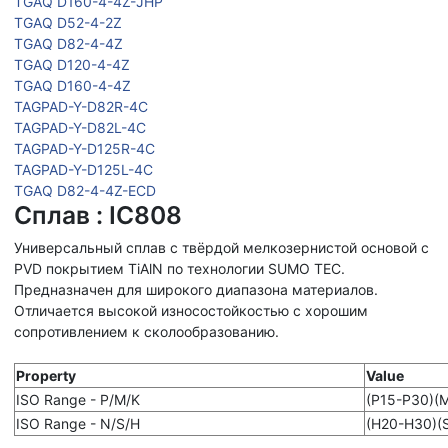
TGAQ D160-4-4Z-JHP
TGAQ D52-4-2Z
TGAQ D82-4-4Z
TGAQ D120-4-4Z
TGAQ D160-4-4Z
TAGPAD-Y-D82R-4C
TAGPAD-Y-D82L-4C
TAGPAD-Y-D125R-4C
TAGPAD-Y-D125L-4C
TGAQ D82-4-4Z-ECD
Сплав : IC808
Универсальный сплав с твёрдой мелкозернистой основой с
PVD покрытием TiAlN по технологии SUMO TEC.
Предназначен для широкого диапазона материалов.
Отличается высокой износостойкостью с хорошим
сопротивлением к сколообразованию.
Property
Value
ISO Range - P/M/K
(P15-P30)(
ISO Range - N/S/H
(H20-H30)(