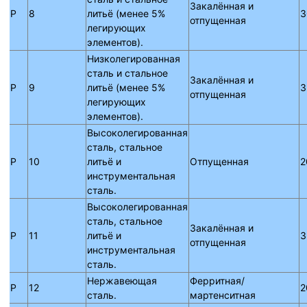
Закалённая и
P
8
литьё (менее 5%
3
отпущенная
легирующих
элементов).
Низколегированная
сталь и стальное
Закалённая и
P
9
литьё (менее 5%
3
отпущенная
легирующих
элементов).
Высоколегированная
сталь, стальное
P
10
литьё и
Отпущенная
2
инструментальная
сталь.
Высоколегированная
сталь, стальное
Закалённая и
P
11
литьё и
3
отпущенная
инструментальная
сталь.
Нержавеющая
Ферритная/
P
12
2
сталь.
мартенситная