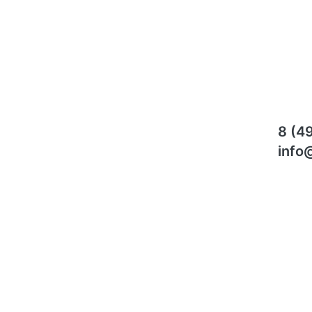
8 (4
info