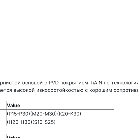
ернистой основой с PVD покрытием TiAlN по технологи
ается высокой износостойкостью с хорошим сопротив
Value
(P15-P30)(M20-M30)(K20-K30)
(H20-H30)(S10-S25)
Value