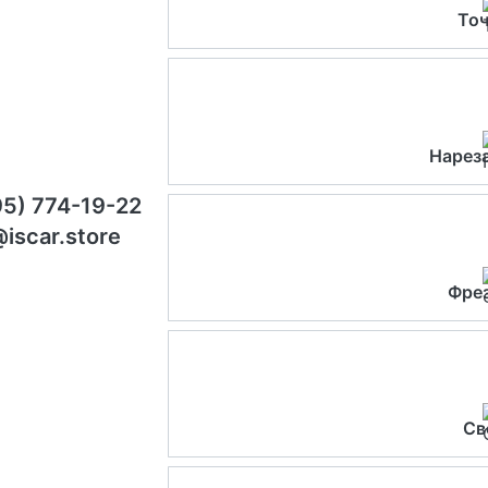
Точ
Нарез
95) 774-19-22
@iscar.store
Фре
Св