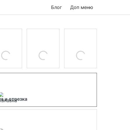
Блог
Доп меню
а и отрезка