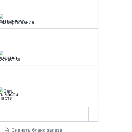
ертывание
снастка
п. части
Скачать бланк заказа