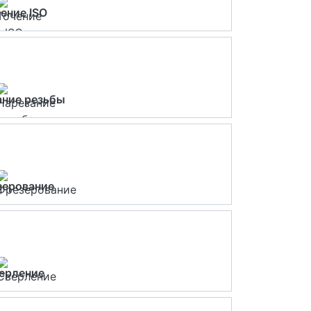
ение ISO
ание резьбы
зерование
ерление