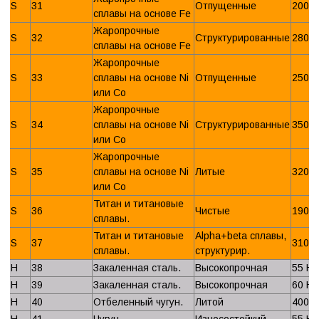
S
31
Отпущенные
200 
сплавы на основе Fe
Жаропрочные
S
32
Структурированные
280 
сплавы на основе Fe
Жаропрочные
S
33
сплавы на основе Ni
Отпущенные
250 
или Со
Жаропрочные
S
34
сплавы на основе Ni
Структурированные
350 
или Со
Жаропрочные
S
35
сплавы на основе Ni
Литые
320 
или Со
Титан и титановые
S
36
Чистые
190 
сплавы.
Титан и титановые
Alpha+beta сплавы,
S
37
310 
сплавы.
структурир.
H
38
Закаленная сталь.
Высокопрочная
55 H
H
39
Закаленная сталь.
Высокопрочная
60 H
H
40
Отбеленный чугун.
Литой
400 
H
41
Чугун.
Износостойкий
55 H