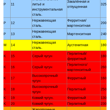
Закалённая и
P
11
литьё и
325 
отпущенная
инструментальная
сталь.
Нержавеющая
Ферритная/
P
12
200 
сталь.
мартенситная
Нержавеющая
P
13
Мартенситная
240 
сталь.
Нержавеющая
M
14
Аустенитная
180 
сталь.
Перлитный/
K
15
Серый чугун
180 
ферритный
Перлитного/
K
16
Серый чугун
260 
мартенситный
Высокопрочный
K
17
Ферритный
160 
чугун
Высокопрочный
K
18
Перлитный
250 
чугун
K
19
Ковкий чугун.
Ферритный
130 
K
20
Ковкий чугун.
Перлитный
230 
Жаропрочные