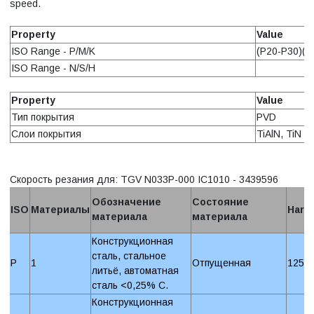
speed.
Property
Value
ISO Range - P/M/K
(P20-P30)(M
ISO Range - N/S/H
Property
Value
Тип покрытия
PVD
Слои покрытия
TiAlN, TiN
Скорость резания для: TGV N033P-000 IC1010 - 3439596
Обозначение
Состояние
ISO
Материалы
Hard
материала
материала
Конструкционная
сталь, стальное
P
1
Отпущенная
125 
литьё, автоматная
сталь <0,25% C.
Конструкционная