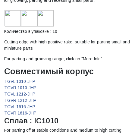
for grooving, parting and recessing small parts.
Количество в упаковке : 10
Cutting edge with high positive rake, suitable for parting small and
miniature parts
For parting and grooving range, click on "More Info"
Совместимый корпус
TGVL 1010-JHP
TGVR 1010-JHP
TGVL 1212-JHP
TGVR 1212-JHP
TGVL 1616-JHP
TGVR 1616-JHP
Сплав : IC1010
For parting off at stable conditions and medium to high cutting