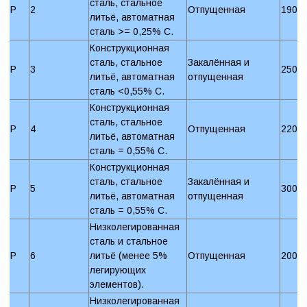
сталь, стальное
P
2
Отпущенная
190 
литьё, автоматная
сталь >= 0,25% C.
Конструкционная
сталь, стальное
Закалённая и
P
3
250 
литьё, автоматная
отпущенная
сталь <0,55% C.
Конструкционная
сталь, стальное
P
4
Отпущенная
220 
литьё, автоматная
сталь = 0,55% C.
Конструкционная
сталь, стальное
Закалённая и
P
5
300 
литьё, автоматная
отпущенная
сталь = 0,55% C.
Низколегированная
сталь и стальное
P
6
литьё (менее 5%
Отпущенная
200 
легирующих
элементов).
Низколегированная