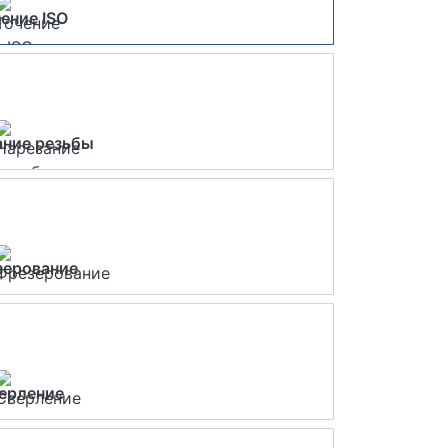
ение ISO
ание резьбы
зерование
ерление