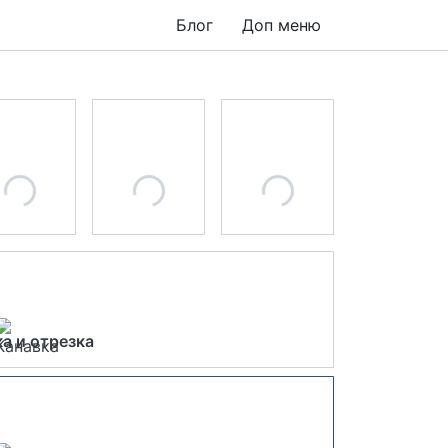
Блог
Доп меню
а и отрезка