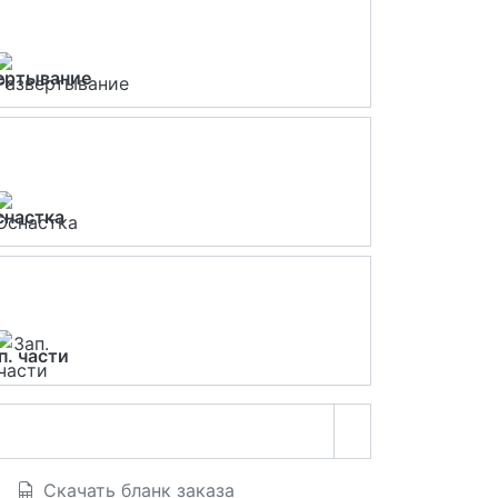
ертывание
снастка
п. части
Скачать бланк заказа