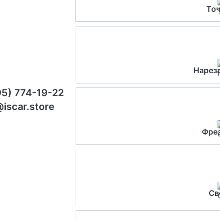
Точ
Нарез
95) 774-19-22
@iscar.store
Фре
Св