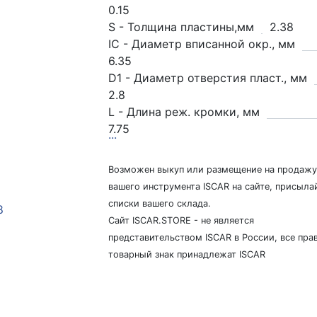
0.15
S - Толщина пластины,мм
2.38
IC - Диаметр вписанной окр., мм
6.35
D1 - Диаметр отверстия пласт., мм
2.8
L - Длина реж. кромки, мм
7.75
...
Возможен выкуп или размещение на продажу
вашего инструмента ISCAR на сайте, присыла
списки вашего склада.
Сайт ISCAR.STORE - не является
представительством ISCAR в России, все прав
товарный знак принадлежат ISCAR