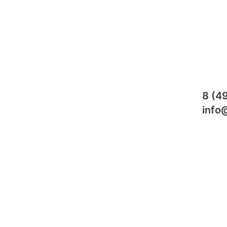
8 (4
info