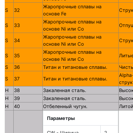
Жаропрочные сплавы на
S
32
Стру
основе Fe
Жаропрочные сплавы на
S
33
Отпу
основе Ni или Со
Жаропрочные сплавы на
S
34
Стру
основе Ni или Со
Жаропрочные сплавы на
S
35
Литы
основе Ni или Со
S
36
Титан и титановые сплавы.
Чист
Alpha
S
37
Титан и титановые сплавы.
струк
H
38
Закаленная сталь.
Высо
H
39
Закаленная сталь.
Высо
H
40
Отбеленный чугун.
Лито
Параметры
CW - Ширина
2