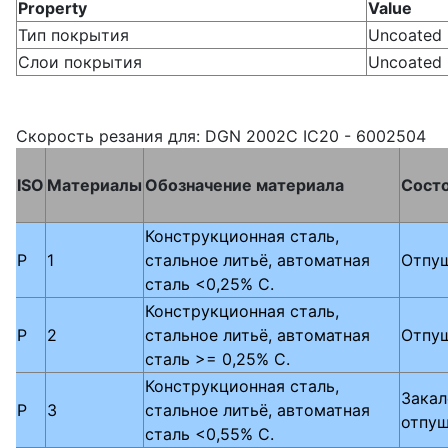
Property
Value
Тип покрытия
Uncoated
Слои покрытия
Uncoated
Скорость резания для: DGN 2002C IC20 - 6002504
ISO
Материалы
Обозначение материала
Сост
Конструкционная сталь,
P
1
стальное литьё, автоматная
Отпу
сталь <0,25% C.
Конструкционная сталь,
P
2
стальное литьё, автоматная
Отпу
сталь >= 0,25% C.
Конструкционная сталь,
Закал
P
3
стальное литьё, автоматная
отпу
сталь <0,55% C.