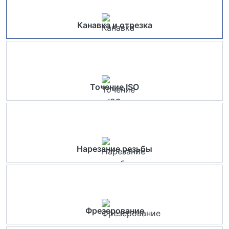
Канавка и отрезка
Точение ISO
Нарезание резьбы
Фрезерование