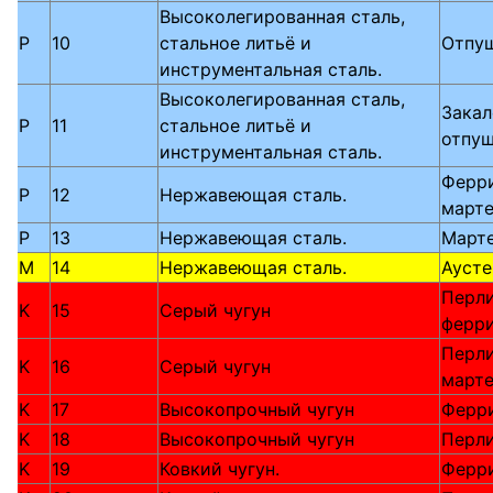
Высоколегированная сталь,
P
10
стальное литьё и
Отпу
инструментальная сталь.
Высоколегированная сталь,
Закал
P
11
стальное литьё и
отпу
инструментальная сталь.
Ферри
P
12
Нержавеющая сталь.
марте
P
13
Нержавеющая сталь.
Март
M
14
Нержавеющая сталь.
Аусте
Перл
K
15
Серый чугун
ферр
Перли
K
16
Серый чугун
март
K
17
Высокопрочный чугун
Ферр
K
18
Высокопрочный чугун
Перл
K
19
Ковкий чугун.
Ферр