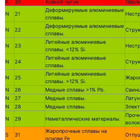
K
20
Ковкий чугун.
Перл
Деформируемые алюминиевые
N
21
Нест
сплавы.
Деформируемые алюминиевые
N
22
Стру
сплавы.
Литейные алюминиевые
N
23
Нест
сплавы. <12% Si.
Литейные алюминиевые
N
24
Стру
сплавы.
Литейные алюминиевые
N
25
Жаро
сплавы. >12% Si.
N
26
Медные сплавы >1% Pb.
Свинц
N
27
Медные сплавы.
Латун
N
28
Медные сплавы.
Элект
Прочн
N
29
Неметаллические материалы.
воло
Жаропрочные сплавы на
S
31
Отпу
основе Fe