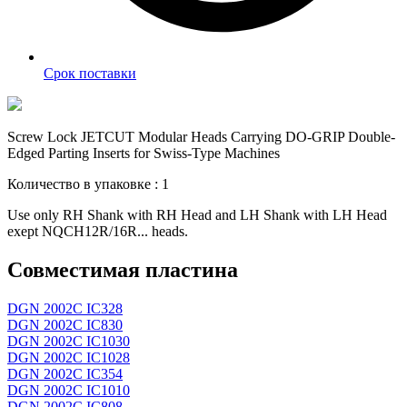
Срок поставки
Screw Lock JETCUT Modular Heads Carrying DO-GRIP Double-
Edged Parting Inserts for Swiss-Type Machines
Количество в упаковке : 1
Use only RH Shank with RH Head and LH Shank with LH Head
exept NQCH12R/16R... heads.
Совместимая пластина
DGN 2002C IC328
DGN 2002C IC830
DGN 2002C IC1030
DGN 2002C IC1028
DGN 2002C IC354
DGN 2002C IC1010
DGN 2002C IC808