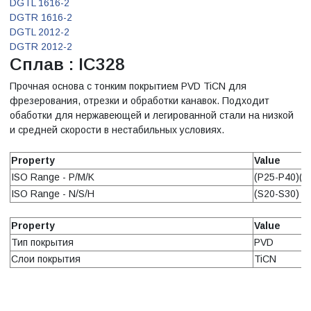
DGTL 1616-2
DGTR 1616-2
DGTL 2012-2
DGTR 2012-2
Сплав : IC328
Прочная основа с тонким покрытием PVD TiCN для
фрезерования, отрезки и обработки канавок. Подходит
обаботки для нержавеющей и легированной стали на низкой
и средней скорости в нестабильных условиях.
Property
Value
ISO Range - P/M/K
(P25-P40)(M
ISO Range - N/S/H
(S20-S30)
Property
Value
Тип покрытия
PVD
Слои покрытия
TiCN