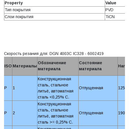
Property
Value
Тип покрытия
PVD
Слои покрытия
TiCN
Скорость резания для: DGN 4003C IC328 - 6002419
Обозначение
Состояние
ISO
Материалы
Hard
материала
материала
Конструкционная
сталь, стальное
P
1
Отпущенная
125 
литьё, автоматная
сталь <0,25% C.
Конструкционная
сталь, стальное
P
2
Отпущенная
190 
литьё, автоматная
сталь >= 0,25% C.
Конструкционная