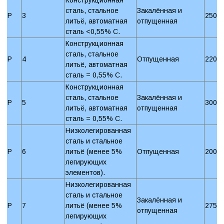
сталь, стальное
Закалённая и
P
3
250 
литьё, автоматная
отпущенная
сталь <0,55% C.
Конструкционная
сталь, стальное
P
4
Отпущенная
220 
литьё, автоматная
сталь = 0,55% C.
Конструкционная
сталь, стальное
Закалённая и
P
5
300 
литьё, автоматная
отпущенная
сталь = 0,55% C.
Низколегированная
сталь и стальное
P
6
литьё (менее 5%
Отпущенная
200 
легирующих
элементов).
Низколегированная
сталь и стальное
Закалённая и
P
7
литьё (менее 5%
275 
отпущенная
легирующих