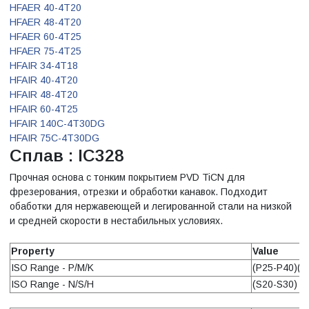
HFAER 40-4T20
HFAER 48-4T20
HFAER 60-4T25
HFAER 75-4T25
HFAIR 34-4T18
HFAIR 40-4T20
HFAIR 48-4T20
HFAIR 60-4T25
HFAIR 140C-4T30DG
HFAIR 75C-4T30DG
Сплав : IC328
Прочная основа с тонким покрытием PVD TiCN для
фрезерования, отрезки и обработки канавок. Подходит
обаботки для нержавеющей и легированной стали на низкой
и средней скорости в нестабильных условиях.
Property
Value
ISO Range - P/M/K
(P25-P40)(M
ISO Range - N/S/H
(S20-S30)