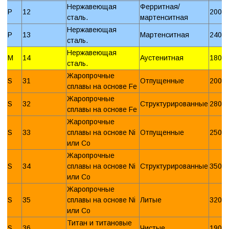
Нержавеющая
Ферритная/
P
12
200 
сталь.
мартенситная
Нержавеющая
P
13
Мартенситная
240 
сталь.
Нержавеющая
M
14
Аустенитная
180 
сталь.
Жаропрочные
S
31
Отпущенные
200 
сплавы на основе Fe
Жаропрочные
S
32
Структурированные
280 
сплавы на основе Fe
Жаропрочные
S
33
сплавы на основе Ni
Отпущенные
250 
или Со
Жаропрочные
S
34
сплавы на основе Ni
Структурированные
350 
или Со
Жаропрочные
S
35
сплавы на основе Ni
Литые
320 
или Со
Титан и титановые
S
36
Чистые
190 