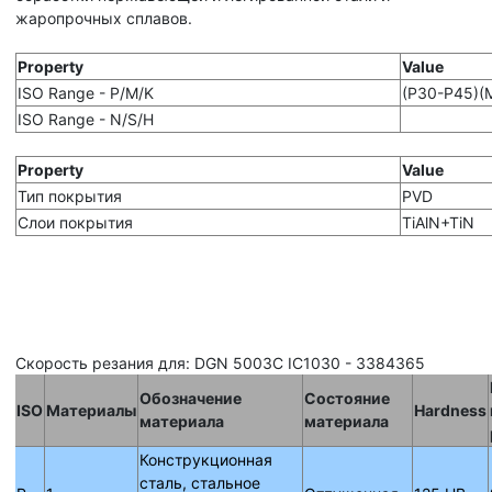
жаропрочных сплавов.
Property
Value
ISO Range - P/M/K
(P30-P45)(
ISO Range - N/S/H
Property
Value
Тип покрытия
PVD
Слои покрытия
TiAlN+TiN
Скорость резания для: DGN 5003C IC1030 - 3384365
Обозначение
Состояние
ISO
Материалы
Hardness
материала
материала
Конструкционная
сталь, стальное