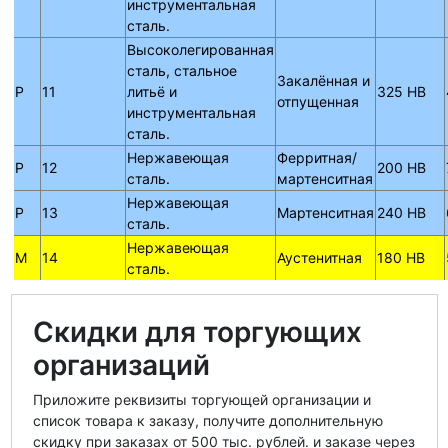
инструментальная
сталь.
Высоколегированная
сталь, стальное
Закалённая и
P
11
литьё и
325 HB
отпущенная
инструментальная
сталь.
Нержавеющая
Ферритная/
P
12
200 HB
сталь.
мартенситная
Нержавеющая
P
13
Мартенситная
240 HB
сталь.
Нержавеющая
M
14
Аустенитная
180 HB
сталь.
Скидки для торгующих
организаций
Приложите реквизиты торгующей организации и
список товара к заказу, получите дополнительную
скидку при заказах от 500 тыс. рублей. и заказе через