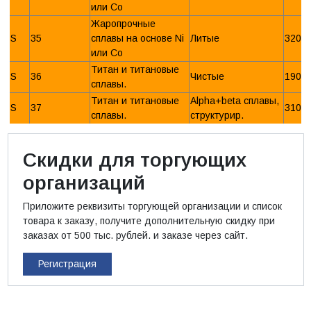
или Со
Жаропрочные
S
35
сплавы на основе Ni
Литые
320 
или Со
Титан и титановые
S
36
Чистые
190 
сплавы.
Титан и титановые
Alpha+beta сплавы,
S
37
310 
сплавы.
структурир.
Скидки для торгующих
организаций
Приложите реквизиты торгующей организации и список
товара к заказу, получите дополнительную скидку при
заказах от 500 тыс. рублей. и заказе через сайт.
Регистрация