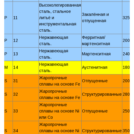
Высоколегированная
сталь, стальное
Закалённая и
P
11
литьё и
325 
отпущенная
инструментальная
сталь.
Нержавеющая
Ферритная/
P
12
200 
сталь.
мартенситная
Нержавеющая
P
13
Мартенситная
240 
сталь.
Нержавеющая
M
14
Аустенитная
180 
сталь.
Жаропрочные
S
31
Отпущенные
200 
сплавы на основе Fe
Жаропрочные
S
32
Структурированные
280 
сплавы на основе Fe
Жаропрочные
S
33
сплавы на основе Ni
Отпущенные
250 
или Со
Жаропрочные
S
34
сплавы на основе Ni
Структурированные
350 