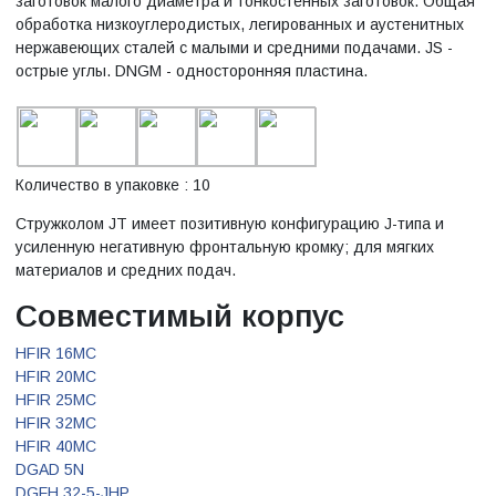
заготовок малого диаметра и тонкостенных заготовок. Общая
обработка низкоуглеродистых, легированных и аустенитных
нержавеющих сталей с малыми и средними подачами. JS -
острые углы. DNGM - односторонняя пластина.
Количество в упаковке : 10
Стружколом JT имеет позитивную конфигурацию J-типа и
усиленную негативную фронтальную кромку; для мягких
материалов и средних подач.
Совместимый корпус
HFIR 16MC
HFIR 20MC
HFIR 25MC
HFIR 32MC
HFIR 40MC
DGAD 5N
DGFH 32-5-JHP