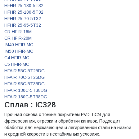
HFHR 25-130-5T32
HFHR 25-180-5T32
HFHR 25-70-5T32
HFHR 25-95-5T32
CR HFIR-16M
CR HFIR-20M
IM40 HFIR-MC
IM50 HFIR-MC
C4 HFIR-MC
C5 HFIR-MC
HFAIR 55C-5T25DG
HFAIR 70C-5T25DG
HFAIR 95C-5T35DG
HFAIR 130C-5T38DG
HFAIR 180C-5T38DG
Сплав : IC328
Прочная основа с тонким покрытием PVD TiCN для
фрезерования, отрезки и обработки канавок. Подходит
обаботки для нержавеющей и легированной стали на низкой
и средней скорости в нестабильных условиях.