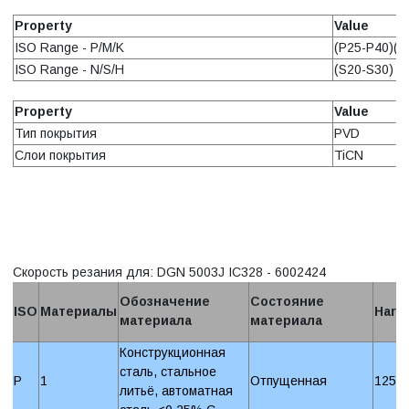
Property
Value
ISO Range - P/M/K
(P25-P40)(M
ISO Range - N/S/H
(S20-S30)
Property
Value
Тип покрытия
PVD
Слои покрытия
TiCN
Скорость резания для: DGN 5003J IC328 - 6002424
Обозначение
Состояние
ISO
Материалы
Hard
материала
материала
Конструкционная
сталь, стальное
P
1
Отпущенная
125 
литьё, автоматная