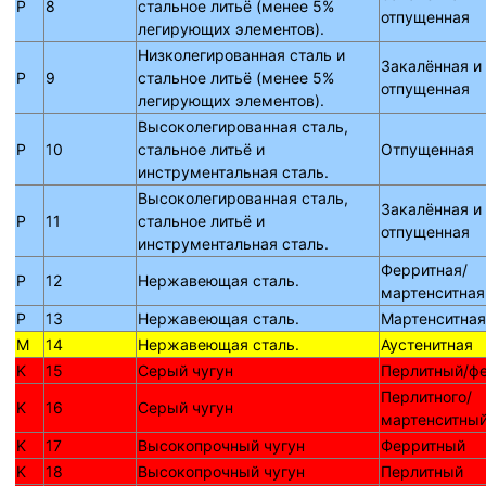
P
8
стальное литьё (менее 5%
отпущенная
легирующих элементов).
Низколегированная сталь и
Закалённая и
P
9
стальное литьё (менее 5%
отпущенная
легирующих элементов).
Высоколегированная сталь,
P
10
стальное литьё и
Отпущенная
инструментальная сталь.
Высоколегированная сталь,
Закалённая и
P
11
стальное литьё и
отпущенная
инструментальная сталь.
Ферритная/
P
12
Нержавеющая сталь.
мартенситная
P
13
Нержавеющая сталь.
Мартенситная
M
14
Нержавеющая сталь.
Аустенитная
K
15
Серый чугун
Перлитный/ф
Перлитного/
K
16
Серый чугун
мартенситны
K
17
Высокопрочный чугун
Ферритный
K
18
Высокопрочный чугун
Перлитный