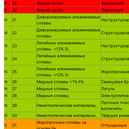
K
19
Ковкий чугун.
Ферритный
K
20
Ковкий чугун.
Перлитный
Деформируемые алюминиевые
N
21
Неструктури
сплавы.
Деформируемые алюминиевые
N
22
Структуриро
сплавы.
Литейные алюминиевые
N
23
Неструктури
сплавы. <12% Si.
Литейные алюминиевые
N
24
Структуриро
сплавы.
Литейные алюминиевые
N
25
Жаропрочны
сплавы. >12% Si.
N
26
Медные сплавы >1% Pb.
Свинцовая бр
N
27
Медные сплавы.
Латунь
N
28
Медные сплавы.
Электролитна
Прочные плас
N
29
Неметаллические материалы.
волокниты
N
30
Неметаллические материалы.
Твёрдая рези
Жаропрочные сплавы на
S
31
Отпущенные
основе Fe