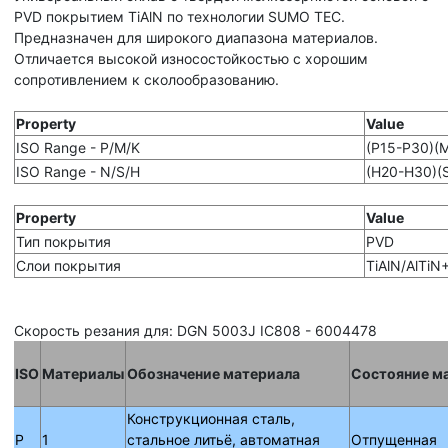
PVD покрытием TiAlN по технологии SUMO TEC.
Предназначен для широкого диапазона материалов.
Отличается высокой износостойкостью с хорошим
сопротивлением к сколообразованию.
Property
Value
ISO Range - P/M/K
(P15-P30)(
ISO Range - N/S/H
(H20-H30)(
Property
Value
Тип покрытия
PVD
Слои покрытия
TiAlN/AlTiN
Скорость резания для: DGN 5003J IC808 - 6004478
ISO
Материалы
Обозначение материала
Состояние м
Конструкционная сталь,
P
1
стальное литьё, автоматная
Отпущенная