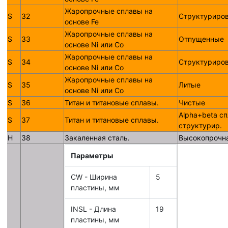
Жаропрочные сплавы на
S
32
Структуриро
основе Fe
Жаропрочные сплавы на
S
33
Отпущенные
основе Ni или Со
Жаропрочные сплавы на
S
34
Структуриро
основе Ni или Со
Жаропрочные сплавы на
S
35
Литые
основе Ni или Со
S
36
Титан и титановые сплавы.
Чистые
Alpha+beta с
S
37
Титан и титановые сплавы.
структурир.
H
38
Закаленная сталь.
Высокопрочн
Параметры
CW - Ширина
5
пластины, мм
INSL - Длина
19
пластины, мм