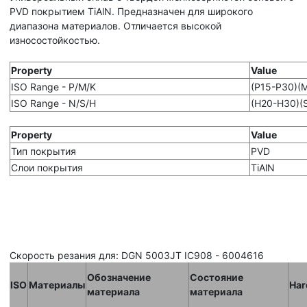
PVD покрытием TiAlN. Предназначен для широкого
диапазона материалов. Отличается высокой
износостойкостью.
Property
Value
ISO Range - P/M/K
(P15-P30)(
ISO Range - N/S/H
(H20-H30)(
Property
Value
Тип покрытия
PVD
Слои покрытия
TiAlN
Скорость резания для: DGN 5003JT IC908 - 6004616
Обозначение
Состояние
ISO
Материалы
Har
материала
материала