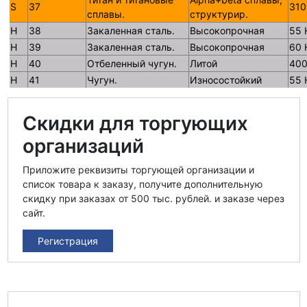
S
37
310
сплавы.
структурир.
H
38
Закаленная сталь.
Высокопрочная
55 
H
39
Закаленная сталь.
Высокопрочная
60 
H
40
Отбеленный чугун.
Литой
400
H
41
Чугун.
Износостойкий
55 
Скидки для торгующих
организаций
Приложите реквизиты торгующей организации и
список товара к заказу, получите дополнительную
скидку при заказах от 500 тыс. рублей. и заказе через
сайт.
Регистрация