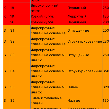
Высокопрочный
K
18
Перлитный
250
чугун
K
19
Ковкий чугун.
Ферритный
130
K
20
Ковкий чугун.
Перлитный
230
Жаропрочные
S
31
Отпущенные
200
сплавы на основе Fe
Жаропрочные
S
32
Структурированные
280
сплавы на основе Fe
Жаропрочные
S
33
сплавы на основе Ni
Отпущенные
250
или Со
Жаропрочные
S
34
сплавы на основе Ni
Структурированные
350
или Со
Жаропрочные
S
35
сплавы на основе Ni
Литые
320
или Со
Титан и титановые
S
36
Чистые
190
сплавы.
Титан и титановые
Alpha+beta сплавы,