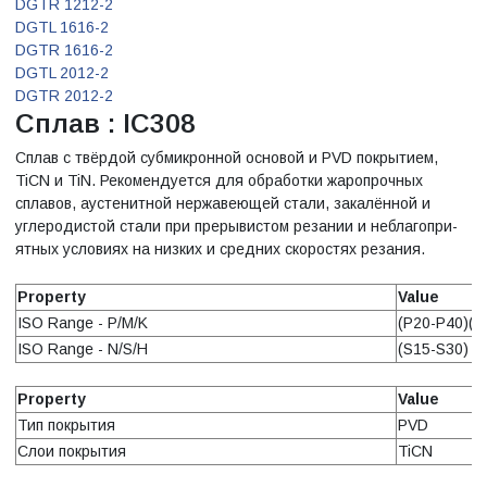
DGTR 1212-2
DGTL 1616-2
DGTR 1616-2
DGTL 2012-2
DGTR 2012-2
Сплав : IC308
Сплав с твёрдой субмикронной основой и PVD покрытием,
TiCN и TiN. Рекомендуется для обработки жаропрочных
сплавов, аустенитной нержавеющей стали, закалённой и
углеродистой стали при прерывистом резании и неблагопри-
ятных условиях на низких и средних скоростях резания.
Property
Value
ISO Range - P/M/K
(P20-P40)(M
ISO Range - N/S/H
(S15-S30)
Property
Value
Тип покрытия
PVD
Слои покрытия
TiCN