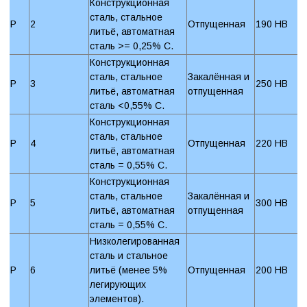
Конструкционная
сталь, стальное
P
2
Отпущенная
190 HB
литьё, автоматная
сталь >= 0,25% C.
Конструкционная
сталь, стальное
Закалённая и
P
3
250 HB
литьё, автоматная
отпущенная
сталь <0,55% C.
Конструкционная
сталь, стальное
P
4
Отпущенная
220 HB
литьё, автоматная
сталь = 0,55% C.
Конструкционная
сталь, стальное
Закалённая и
P
5
300 HB
литьё, автоматная
отпущенная
сталь = 0,55% C.
Низколегированная
сталь и стальное
P
6
литьё (менее 5%
Отпущенная
200 HB
легирующих
элементов).