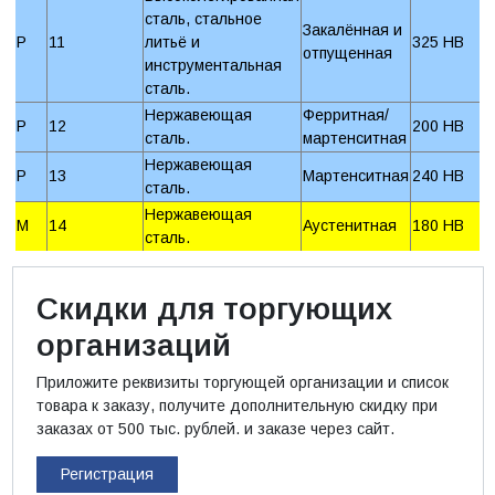
сталь, стальное
Закалённая и
P
11
литьё и
325 HB
отпущенная
инструментальная
сталь.
Нержавеющая
Ферритная/
P
12
200 HB
сталь.
мартенситная
Нержавеющая
P
13
Мартенситная
240 HB
сталь.
Нержавеющая
M
14
Аустенитная
180 HB
сталь.
Скидки для торгующих
организаций
Приложите реквизиты торгующей организации и список
товара к заказу, получите дополнительную скидку при
заказах от 500 тыс. рублей. и заказе через сайт.
Регистрация