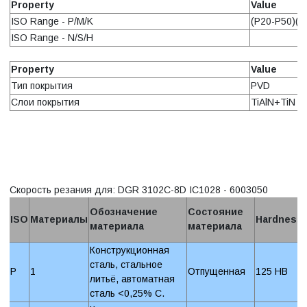
Property
Value
ISO Range - P/M/K
(P20-P50)(M
ISO Range - N/S/H
Property
Value
Тип покрытия
PVD
Слои покрытия
TiAlN+TiN
Скорость резания для: DGR 3102C-8D IC1028 - 6003050
Обозначение
Состояние
ISO
Материалы
Hardness
материала
материала
Конструкционная
сталь, стальное
P
1
Отпущенная
125 HB
литьё, автоматная
сталь <0,25% C.