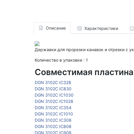
Описание
Характеристики
Державки для прорезки канавок и отрезки с ук
Количество в упаковке : 1
Совместимая пластина
DGN 3102C IC328
DGN 3102C IC830
DGN 3102C IC1030
DGN 3102C IC1028
DGN 3102C IC354
DGN 3102C IC1010
DGN 3102C IC308
DGN 3102C IC808
DGN 3102C IC908