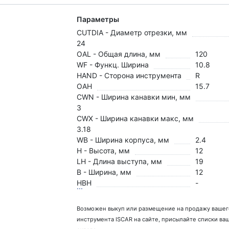
Параметры
CUTDIA - Диаметр отрезки, мм
24
OAL - Общая длина, мм
120
WF - Функц. Ширина
10.8
HAND - Сторона инструмента
R
OAH
15.7
CWN - Ширина канавки мин, мм
3
CWX - Ширина канавки макс, мм
3.18
WB - Ширина корпуса, мм
2.4
H - Высота, мм
12
LH - Длина выступа, мм
19
B - Ширина, мм
12
HBH
-
...
Возможен выкуп или размещение на продажу вашег
инструмента ISCAR на сайте, присылайте списки ва