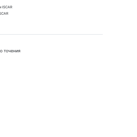
м ISCAR
ISCAR
о точения