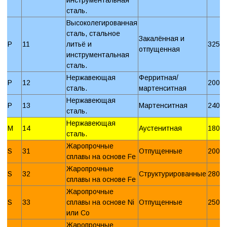
сталь.
Высоколегированная
сталь, стальное
Закалённая и
P
11
литьё и
325 
отпущенная
инструментальная
сталь.
Нержавеющая
Ферритная/
P
12
200 
сталь.
мартенситная
Нержавеющая
P
13
Мартенситная
240 
сталь.
Нержавеющая
M
14
Аустенитная
180 
сталь.
Жаропрочные
S
31
Отпущенные
200 
сплавы на основе Fe
Жаропрочные
S
32
Структурированные
280 
сплавы на основе Fe
Жаропрочные
S
33
сплавы на основе Ni
Отпущенные
250 
или Со
Жаропрочные