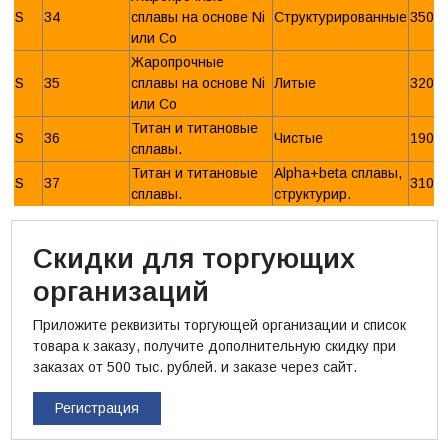
S
34
сплавы на основе Ni
Структурированные
350 
или Со
Жаропрочные
S
35
сплавы на основе Ni
Литые
320 
или Со
Титан и титановые
S
36
Чистые
190 
сплавы.
Титан и титановые
Alpha+beta сплавы,
S
37
310 
сплавы.
структурир.
Скидки для торгующих
организаций
Приложите реквизиты торгующей организации и список
товара к заказу, получите дополнительную скидку при
заказах от 500 тыс. рублей. и заказе через сайт.
Регистрация