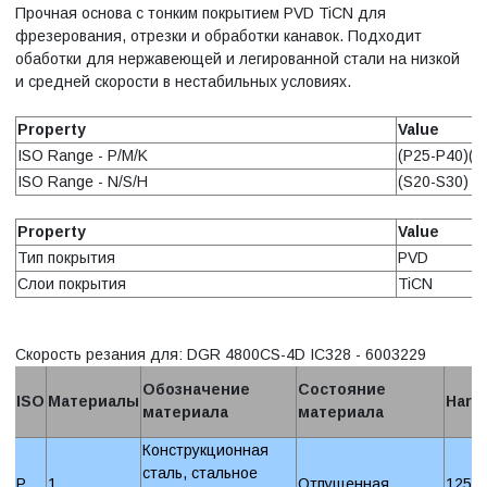
Прочная основа с тонким покрытием PVD TiCN для
фрезерования, отрезки и обработки канавок. Подходит
обаботки для нержавеющей и легированной стали на низкой
и средней скорости в нестабильных условиях.
Property
Value
ISO Range - P/M/K
(P25-P40)(M
ISO Range - N/S/H
(S20-S30)
Property
Value
Тип покрытия
PVD
Слои покрытия
TiCN
Скорость резания для: DGR 4800CS-4D IC328 - 6003229
Обозначение
Состояние
ISO
Материалы
Hard
материала
материала
Конструкционная
сталь, стальное
P
1
Отпущенная
125 