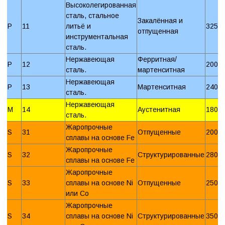
Высоколегированная
сталь, стальное
Закалённая и
P
11
литьё и
325 
отпущенная
инструментальная
сталь.
Нержавеющая
Ферритная/
P
12
200 
сталь.
мартенситная
Нержавеющая
P
13
Мартенситная
240 
сталь.
Нержавеющая
M
14
Аустенитная
180 
сталь.
Жаропрочные
S
31
Отпущенные
200 
сплавы на основе Fe
Жаропрочные
S
32
Структурированные
280 
сплавы на основе Fe
Жаропрочные
S
33
сплавы на основе Ni
Отпущенные
250 
или Со
Жаропрочные
S
34
сплавы на основе Ni
Структурированные
350 