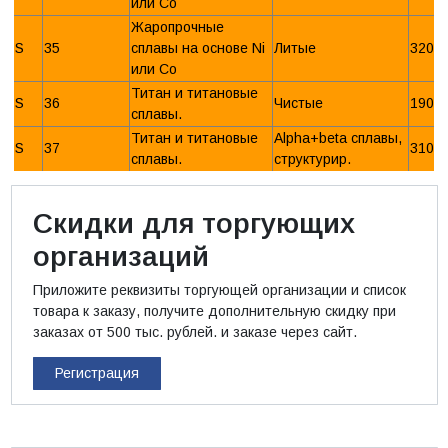
или Со
Жаропрочные
S
35
сплавы на основе Ni
Литые
320 
или Со
Титан и титановые
S
36
Чистые
190 
сплавы.
Титан и титановые
Alpha+beta сплавы,
S
37
310 
сплавы.
структурир.
Скидки для торгующих
организаций
Приложите реквизиты торгующей организации и список
товара к заказу, получите дополнительную скидку при
заказах от 500 тыс. рублей. и заказе через сайт.
Регистрация