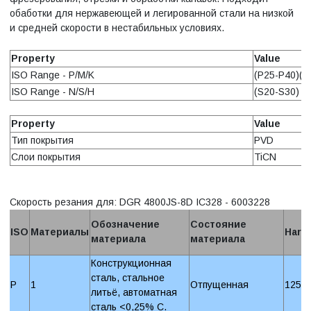
обаботки для нержавеющей и легированной стали на низкой
и средней скорости в нестабильных условиях.
Property
Value
ISO Range - P/M/K
(P25-P40)(M
ISO Range - N/S/H
(S20-S30)
Property
Value
Тип покрытия
PVD
Слои покрытия
TiCN
Скорость резания для: DGR 4800JS-8D IC328 - 6003228
Обозначение
Состояние
ISO
Материалы
Hard
материала
материала
Конструкционная
сталь, стальное
P
1
Отпущенная
125 
литьё, автоматная
сталь <0,25% C.