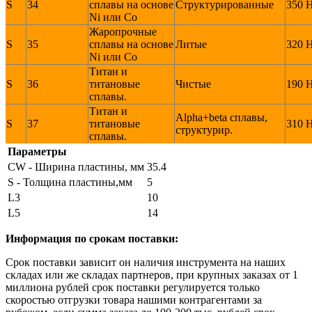
S
34
сплавы на основе
Структурированные
350 
Ni или Со
Жаропрочные
S
35
сплавы на основе
Литые
320 
Ni или Со
Титан и
S
36
титановые
Чистые
190 
сплавы.
Титан и
Alpha+beta сплавы,
S
37
титановые
310 
структурир.
сплавы.
Параметры
CW - Ширина пластины, мм
35.4
S - Толщина пластины,мм
5
L3
10
L5
14
Информация по срокам поставки:
Срок поставки зависит он наличия инструмента на наших
складах или же складах партнеров, при крупных заказах от 1
миллиона рублей срок поставки регулируется только
скоростью отгрузки товара нашими контрагентами за