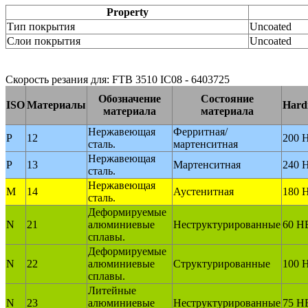
Property
Тип покрытия
Uncoated
Слои покрытия
Uncoated
Скорость резания для: FTB 3510 IC08 - 6403725
Обозначение
Состояние
ISO
Материалы
Hard
материала
материала
Нержавеющая
Ферритная/
P
12
200 
сталь.
мартенситная
Нержавеющая
P
13
Мартенситная
240 
сталь.
Нержавеющая
M
14
Аустенитная
180 
сталь.
Деформируемые
N
21
алюминиевые
Неструктурированные
60 H
сплавы.
Деформируемые
N
22
алюминиевые
Структурированные
100 
сплавы.
Литейные
N
23
алюминиевые
Неструктурированные
75 H