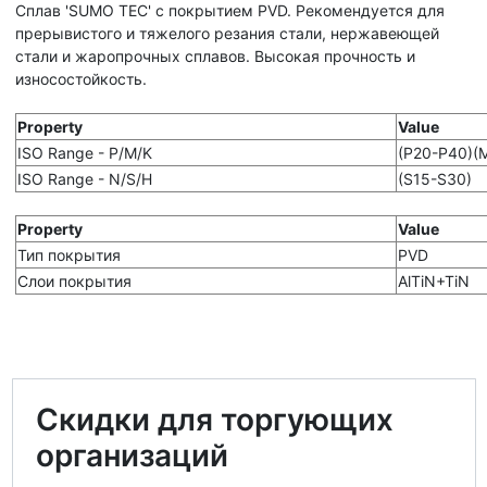
Сплав 'SUMO TEC' с покрытием PVD. Рекомендуется для
прерывистого и тяжелого резания стали, нержавеющей
стали и жаропрочных сплавов. Высокая прочность и
износостойкость.
Property
Value
ISO Range - P/M/K
(P20-P40)(
ISO Range - N/S/H
(S15-S30)
Property
Value
Тип покрытия
PVD
Слои покрытия
AlTiN+TiN
Скидки для торгующих
организаций